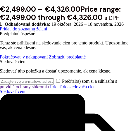
€
2,499.00
–
€
4,326.00
Price range:
€2,499.00 through €4,326.00
s DPH
Odhadovaná dodávka:
19 októbra, 2026 – 18 novembra, 2026
Pridať do zoznamu želaní
Predplatné úspešné
Teraz ste prihlásení na sledovanie cien pre tento produkt. Upozorníme
vás, ak cena klesne.
Pokračovať v nakupovaní
Zobraziť predplatné
Sledovač cien
Sledovať túto položku a dostať upozornenie, ak cena klesne.
Prečítal(a) som si a súhlasím s
pravidlá ochrany súkromia
Pridať do sledovača cien
Sledovať cenu