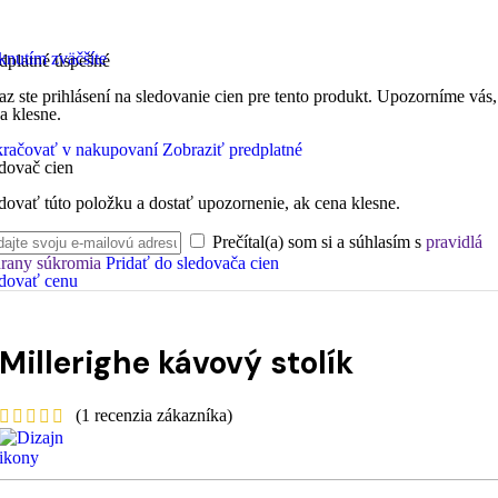
knutím zväčšíte
dplatné úspešné
az ste prihlásení na sledovanie cien pre tento produkt. Upozorníme vás,
a klesne.
račovať v nakupovaní
Zobraziť predplatné
dovač cien
dovať túto položku a dostať upozornenie, ak cena klesne.
Prečítal(a) som si a súhlasím s
pravidlá
rany súkromia
Pridať do sledovača cien
dovať cenu
Millerighe kávový stolík
(
1
recenzia zákazníka)