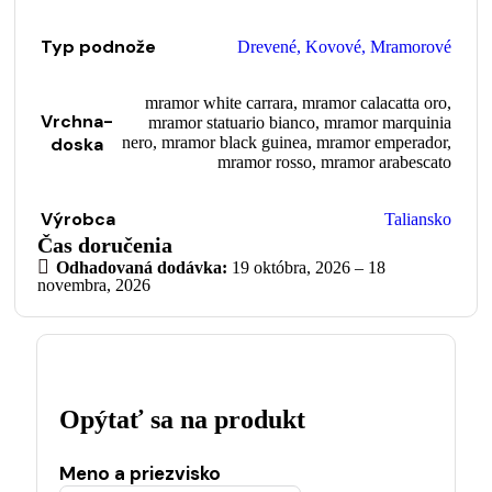
Typ podnože
Drevené
,
Kovové
,
Mramorové
mramor white carrara
,
mramor calacatta oro
,
Vrchna-
mramor statuario bianco
,
mramor marquinia
doska
nero
,
mramor black guinea
,
mramor emperador
,
mramor rosso
,
mramor arabescato
Výrobca
Taliansko
Čas doručenia
Odhadovaná dodávka:
19 októbra, 2026 – 18
novembra, 2026
Opýtať sa na produkt
Meno a priezvisko