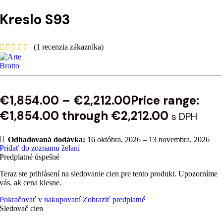
Kreslo S93
(
1
recenzia zákazníka)
€
1,854.00
–
€
2,212.00
Price range:
€1,854.00 through €2,212.00
s DPH
Odhadovaná dodávka:
16 októbra, 2026 – 13 novembra, 2026
Pridať do zoznamu želaní
Predplatné úspešné
Teraz ste prihlásení na sledovanie cien pre tento produkt. Upozorníme
vás, ak cena klesne.
Pokračovať v nakupovaní
Zobraziť predplatné
Sledovač cien