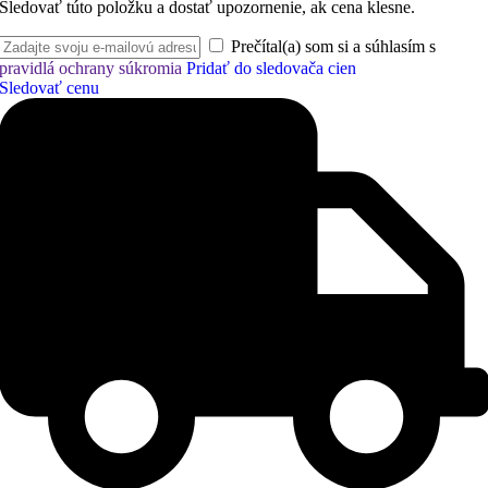
Sledovať túto položku a dostať upozornenie, ak cena klesne.
Prečítal(a) som si a súhlasím s
pravidlá ochrany súkromia
Pridať do sledovača cien
Sledovať cenu