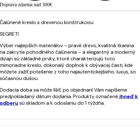
Doprava zdarma nad 300€
Čalúnené kreslo s drevenou konštrukciou
SEGRETI
Výber najlepších materiálov – pravé drevo, kvalitná tkanina
na zakrytie pohodlného čalúnenia – a elegantný a moderný
dizajn sú základné prvky, ktoré charakterizujú toto
mimoriadne kreslo, dokonalý doplnok k obývacej časti, kde
môžete zažiť potešenie z toho najautentickejšieho. luxus, so
súčasnou dušou.
Dodacia doba sa môže líšiť, po objednaní Vám napíšeme
predpokladaný dátum dodania. Produkty označené
ihneď k
odberu
sú skladom a k odoslaniu do 1 týždňa.