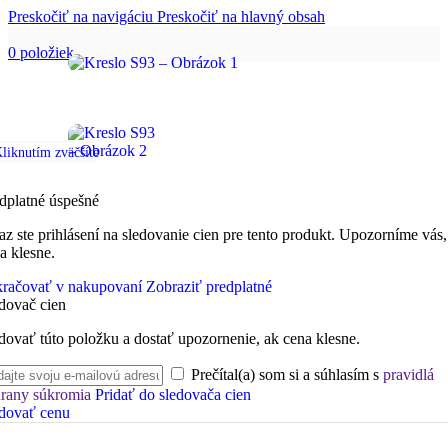
Preskočiť na navigáciu
Preskočiť na hlavný obsah
0
položiek
liknutím zväčšíte
dplatné úspešné
az ste prihlásení na sledovanie cien pre tento produkt. Upozorníme vás,
a klesne.
račovať v nakupovaní
Zobraziť predplatné
dovač cien
dovať túto položku a dostať upozornenie, ak cena klesne.
Prečítal(a) som si a súhlasím s
pravidlá
rany súkromia
Pridať do sledovača cien
dovať cenu