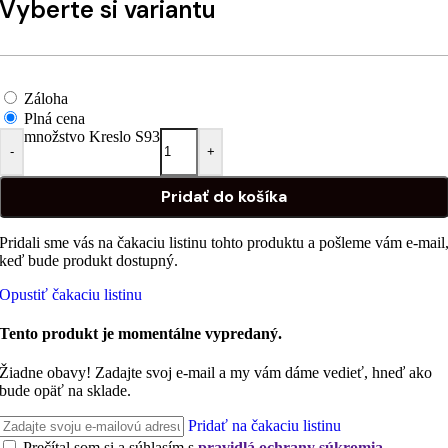
Vyberte si variantu
Záloha
Plná cena
množstvo Kreslo S93
-
+
Pridať do košíka
Pridali sme vás na čakaciu listinu tohto produktu a pošleme vám e-mail
keď bude produkt dostupný.
Opustiť čakaciu listinu
Tento produkt je momentálne vypredaný.
Žiadne obavy! Zadajte svoj e-mail a my vám dáme vedieť, hneď ako
bude opäť na sklade.
Pridať na čakaciu listinu
Prečítal som si a súhlasím s
pravidlá ochrany súkromia