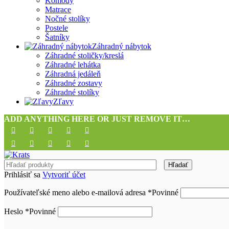
Komody
Matrace
Nočné stolíky
Postele
Šatníky
Záhradný nábytok
Záhradné stoličky/kreslá
Záhradné lehátka
Záhradná jedáleň
Záhradné zostavy
Záhradné stolíky
Zľavy
ADD ANYTHING HERE OR JUST REMOVE IT…
Hľadať
Prihlásiť sa
Vytvoriť účet
Používateľské meno alebo e-mailová adresa
*
Povinné
Heslo
*
Povinné