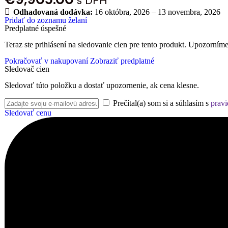
s DPH
Odhadovaná dodávka:
16 októbra, 2026 – 13 novembra, 2026
Pridať do zoznamu želaní
Predplatné úspešné
Teraz ste prihlásení na sledovanie cien pre tento produkt. Upozorníme
Pokračovať v nakupovaní
Zobraziť predplatné
Sledovač cien
Sledovať túto položku a dostať upozornenie, ak cena klesne.
Prečítal(a) som si a súhlasím s
pravi
Sledovať cenu