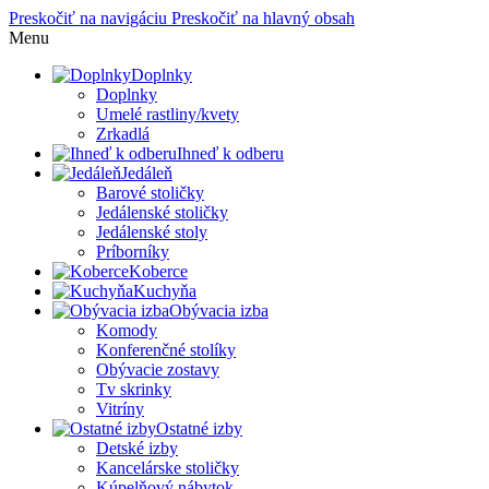
Preskočiť na navigáciu
Preskočiť na hlavný obsah
Menu
Doplnky
Doplnky
Umelé rastliny/kvety
Zrkadlá
Ihneď k odberu
Jedáleň
Barové stoličky
Jedálenské stoličky
Jedálenské stoly
Príborníky
Koberce
Kuchyňa
Obývacia izba
Komody
Konferenčné stolíky
Obývacie zostavy
Tv skrinky
Vitríny
Ostatné izby
Detské izby
Kancelárske stoličky
Kúpelňový nábytok