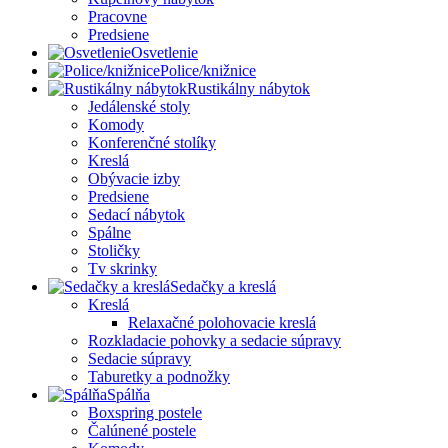
Pracovne
Predsiene
Osvetlenie
Police/knižnice
Rustikálny nábytok
Jedálenské stoly
Komody
Konferenčné stolíky
Kreslá
Obývacie izby
Predsiene
Sedací nábytok
Spálne
Stoličky
Tv skrinky
Sedačky a kreslá
Kreslá
Relaxačné polohovacie kreslá
Rozkladacie pohovky a sedacie súpravy
Sedacie súpravy
Taburetky a podnožky
Spálňa
Boxspring postele
Čalúnené postele