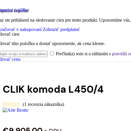
knutím zväčšíte
dplatné úspešné
az ste prihlásení na sledovanie cien pre tento produkt. Upozorníme vás,
račovať v nakupovaní
Zobraziť predplatné
dovač cien
dovať túto položku a dostať upozornenie, ak cena klesne.
Prečítal(a) som si a súhlasím s
pravidlá 
dovať cenu
CLIK komoda L450/4
(
1
recenzia zákazníka)
€
9,905.00