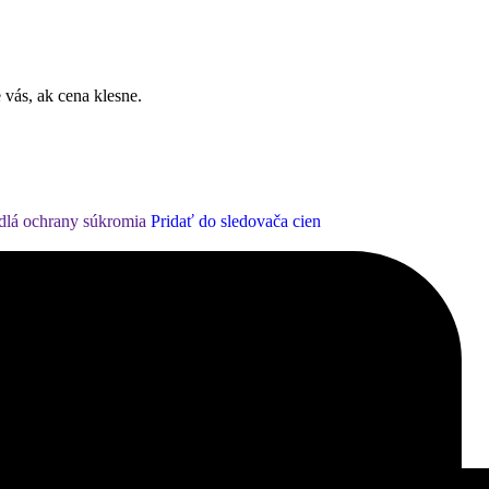
 vás, ak cena klesne.
dlá ochrany súkromia
Pridať do sledovača cien