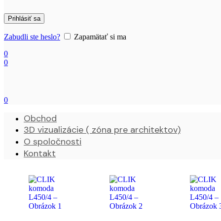
Prihlásiť sa
Zabudli ste heslo?
Zapamätať si ma
0
0
0
Obchod
3D vizualizácie ( zóna pre architektov)
O spoločnosti
Kontakt