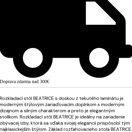
Doprava zdarma nad 300€
Rozkladací stôl BEATRICE s doskou z tekutého laminátu je
moderným štýlovým zariaďovacím doplnkom s moderným
dizajnom a silným charakterom a preto je elegantným
stolíkom. Rozkladací stôl BEATRICE je ideálny na zariadenie
obývacej izby, ktorá sa vďaka svojej elegancii prispôsobí tým
najklasickejším štýlom. Základ rozťahovacieho stola BEATRICE