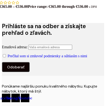
€
365.00
–
€
536.00
Price range: €365.00 through €536.00
s DPH
Prihláste sa na odber a získajte
prehľad o zľavách.
Emailová adresa:
Prečítal som si zmluvné podmienky a súhlasím s nimi
Ponúkame najširšiu ponuku kvalitného nábytku. Kupujte
nábytok, ktorý má štýl.
acebook
Instagram
Youtube