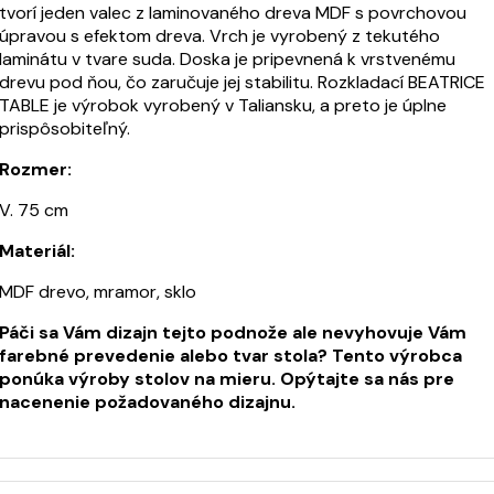
tvorí jeden valec z laminovaného dreva MDF s povrchovou
úpravou s efektom dreva. Vrch je vyrobený z tekutého
laminátu v tvare suda. Doska je pripevnená k vrstvenému
drevu pod ňou, čo zaručuje jej stabilitu. Rozkladací BEATRICE
TABLE je výrobok vyrobený v Taliansku, a preto je úplne
prispôsobiteľný.
Rozmer:
V. 75 cm
Materiál:
MDF drevo, mramor, sklo
Páči sa Vám dizajn tejto podnože ale nevyhovuje Vám
farebné prevedenie alebo tvar stola? Tento výrobca
ponúka výroby stolov na mieru. Opýtajte sa nás pre
nacenenie požadovaného dizajnu.