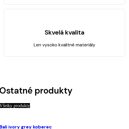
Skvelá kvalita
Len vysoko kvalitné materiály
Ostatné produkty
Všetky produkty
Výber možností
Tento produkt má viacero variantov. Možnosti si
Bali ivory grey koberec
môžete vybrať na stránke produktu.