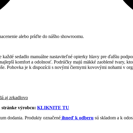
 nacenenie alebo príďte do nášho showroomu.
re každé sedadlo manuálne nastaviteľné opierky hlavy pre ďalšiu podp
ajlepší komfort a odolnosť. Podrúčky majú mäkké zaoblené tvary, ktoré
e. Pohovka je k dispozícii s novými čiernymi kovovými nohami v orga
á aj zrkadlovo
a stránke výrobcu:
KLIK
NITE TU
tum dodania. Produkty označené
ihneď k odberu
sú skladom a k odosl