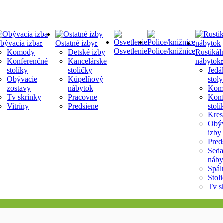
bývacia izba
Ostatné izby
Osvetlenie
Police/knižnice
Komody
Detské izby
Rustikál
Konferenčné
Kancelárske
nábytok
stolíky
stoličky
Jedá
Obývacie
Kúpelňový
stoly
zostavy
nábytok
Kom
Tv skrinky
Pracovne
Konf
Vitríny
Predsiene
stolí
Kres
Obýv
izby
Pred
Seda
náby
Spál
Stol
Tv s