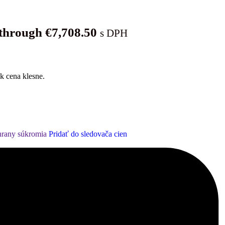
 through €7,708.50
s DPH
ak cena klesne.
hrany súkromia
Pridať do sledovača cien