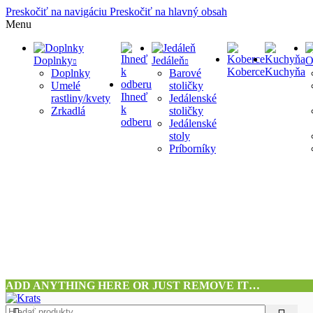
Preskočiť na navigáciu
Preskočiť na hlavný obsah
Menu
Doplnky
Jedáleň
O
Koberce
Kuchyňa
Doplnky
Barové
Umelé
stoličky
Ihneď
rastliny/kvety
Jedálenské
k
Zrkadlá
stoličky
odberu
Jedálenské
stoly
Príborníky
ADD ANYTHING HERE OR JUST REMOVE IT…