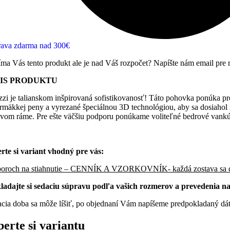
ava zdarma nad 300€
íma Vás tento produkt ale je nad Váš rozpočet? Napíšte nám email pre
IS PRODUKTU
zzi je talianskom inšpirovaná sofistikovanosť! Táto pohovka ponúka p
rmäkkej peny a vyrezané špeciálnou 3D technológiou, aby sa dosiahol n
vom ráme. Pre ešte väčšiu podporu ponúkame voliteľné bedrové vankúš
rte si variant vhodný pre vás:
boroch na stiahnutie – CENNÍK A VZORKOVNÍK- každá zostava sa d
ladajte si sedaciu súpravu podľa vašich rozmerov a prevedenia n
cia doba sa môže líšiť, po objednaní Vám napíšeme predpokladaný dá
erte si variantu