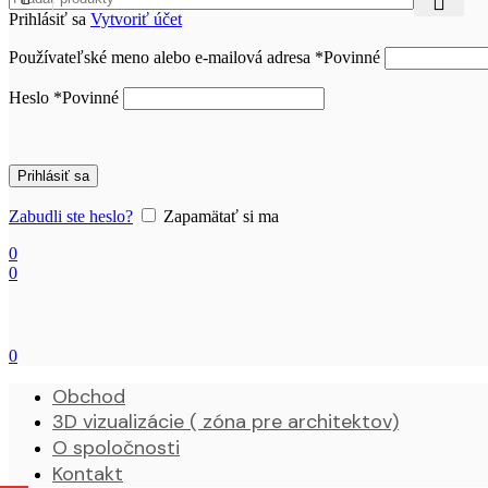
Prihlásiť sa
Vytvoriť účet
Používateľské meno alebo e-mailová adresa
*
Povinné
Heslo
*
Povinné
Prihlásiť sa
Zabudli ste heslo?
Zapamätať si ma
0
0
0
Obchod
3D vizualizácie ( zóna pre architektov)
O spoločnosti
Kontakt