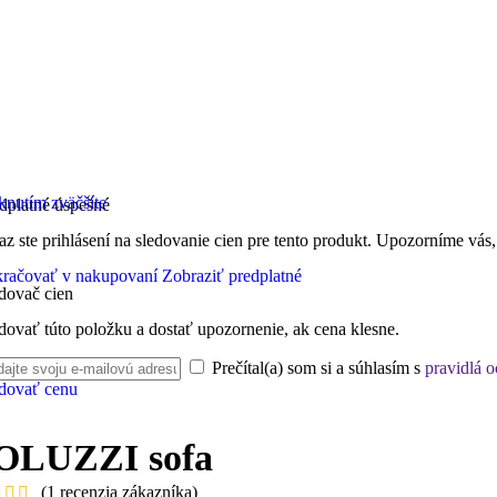
knutím zväčšíte
dplatné úspešné
az ste prihlásení na sledovanie cien pre tento produkt. Upozorníme vás,
račovať v nakupovaní
Zobraziť predplatné
dovač cien
dovať túto položku a dostať upozornenie, ak cena klesne.
Prečítal(a) som si a súhlasím s
pravidlá 
dovať cenu
OLUZZI sofa
(
1
recenzia zákazníka)