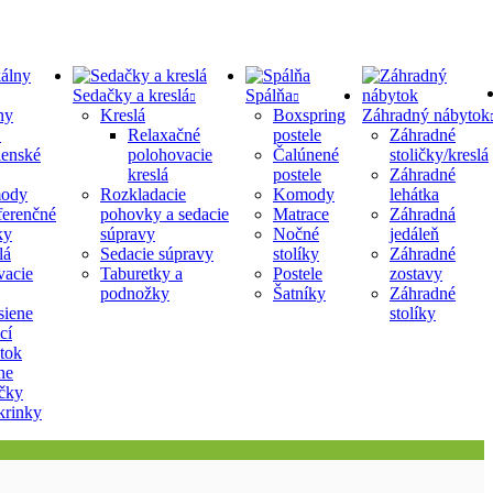
Sedačky a kreslá
Spálňa
ny
Kreslá
Boxspring
Záhradný nábytok
Relaxačné
postele
Záhradné
lenské
polohovacie
Čalúnené
stoličky/kreslá
kreslá
postele
Záhradné
ody
Rozkladacie
Komody
lehátka
erenčné
pohovky a sedacie
Matrace
Záhradná
ky
súpravy
Nočné
jedáleň
lá
Sedacie súpravy
stolíky
Záhradné
acie
Taburetky a
Postele
zostavy
podnožky
Šatníky
Záhradné
siene
stolíky
cí
tok
ne
ičky
krinky