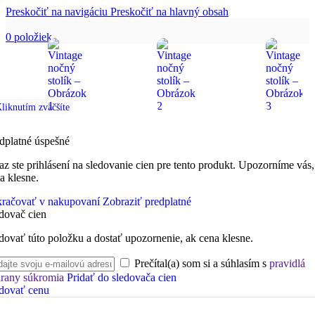
Preskočiť na navigáciu
Preskočiť na hlavný obsah
0
položiek
liknutím zväčšíte
dplatné úspešné
az ste prihlásení na sledovanie cien pre tento produkt. Upozorníme vás,
a klesne.
račovať v nakupovaní
Zobraziť predplatné
dovač cien
dovať túto položku a dostať upozornenie, ak cena klesne.
Prečítal(a) som si a súhlasím s
pravidlá
rany súkromia
Pridať do sledovača cien
dovať cenu