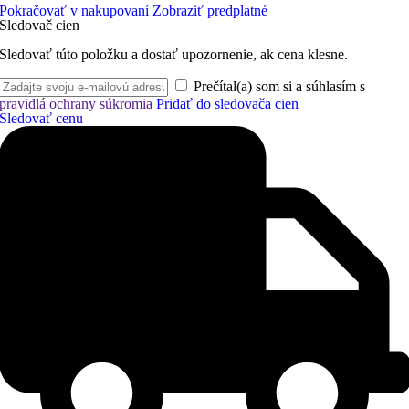
Pokračovať v nakupovaní
Zobraziť predplatné
Sledovač cien
Sledovať túto položku a dostať upozornenie, ak cena klesne.
Prečítal(a) som si a súhlasím s
pravidlá ochrany súkromia
Pridať do sledovača cien
Sledovať cenu