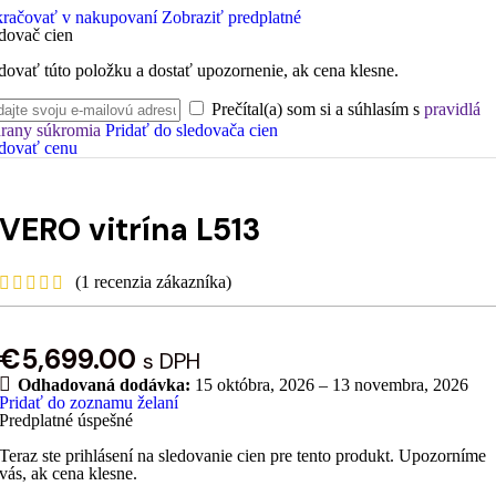
račovať v nakupovaní
Zobraziť predplatné
dovač cien
dovať túto položku a dostať upozornenie, ak cena klesne.
Prečítal(a) som si a súhlasím s
pravidlá
rany súkromia
Pridať do sledovača cien
dovať cenu
VERO vitrína L513
(
1
recenzia zákazníka)
€
5,699.00
s DPH
Odhadovaná dodávka:
15 októbra, 2026 – 13 novembra, 2026
Pridať do zoznamu želaní
Predplatné úspešné
Teraz ste prihlásení na sledovanie cien pre tento produkt. Upozorníme
vás, ak cena klesne.