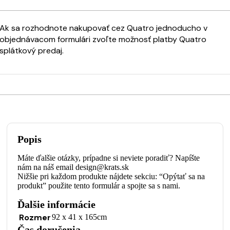
Ak sa rozhodnote nakupovať cez Quatro jednoducho v
objednávacom formulári zvoľte možnosť platby Quatro
splátkový predaj.
Popis
Máte ďalšie otázky, prípadne si neviete poradiť? Napíšte
nám na náš email design@krats.sk
Nižšie pri každom produkte nájdete sekciu: “Opýtať sa na
produkt” použite tento formulár a spojte sa s nami.
Ďalšie informácie
Rozmer
92 x 41 x 165cm
Čas doručenia