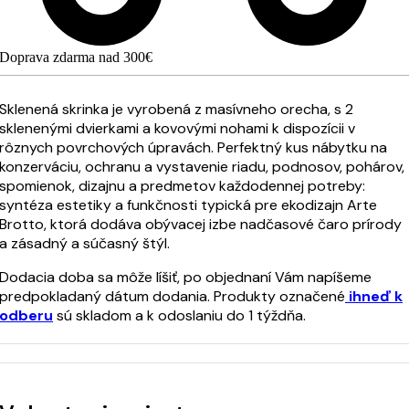
Doprava zdarma nad 300€
Sklenená skrinka je vyrobená z masívneho orecha, s 2
sklenenými dvierkami a kovovými nohami k dispozícii v
rôznych povrchových úpravách. Perfektný kus nábytku na
konzerváciu, ochranu a vystavenie riadu, podnosov, pohárov,
spomienok, dizajnu a predmetov každodennej potreby:
syntéza estetiky a funkčnosti typická pre ekodizajn Arte
Brotto, ktorá dodáva obývacej izbe nadčasové čaro prírody
a zásadný a súčasný štýl.
Dodacia doba sa môže líšiť, po objednaní Vám napíšeme
predpokladaný dátum dodania. Produkty označené
ihneď k
odberu
sú skladom a k odoslaniu do 1 týždňa.