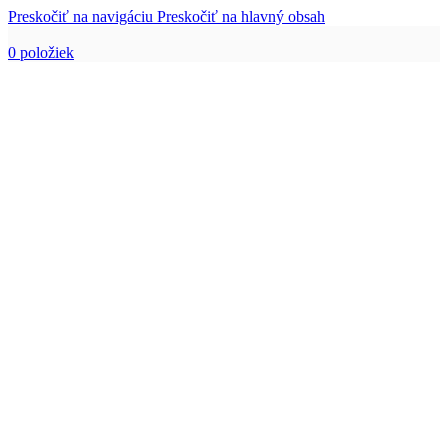
Preskočiť na navigáciu
Preskočiť na hlavný obsah
0
položiek