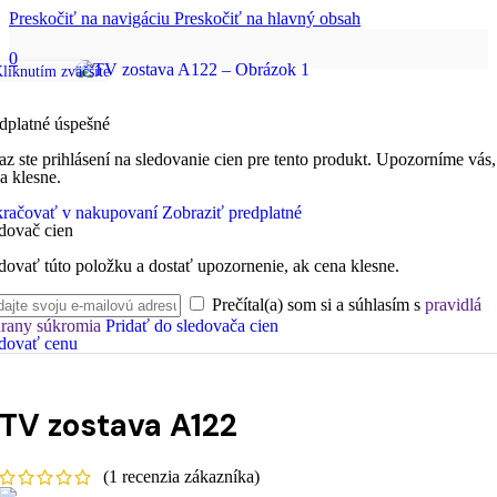
Preskočiť na navigáciu
Preskočiť na hlavný obsah
0
liknutím zväčšíte
dplatné úspešné
az ste prihlásení na sledovanie cien pre tento produkt. Upozorníme vás,
a klesne.
račovať v nakupovaní
Zobraziť predplatné
dovač cien
dovať túto položku a dostať upozornenie, ak cena klesne.
Prečítal(a) som si a súhlasím s
pravidlá
rany súkromia
Pridať do sledovača cien
dovať cenu
TV zostava A122
(
1
recenzia zákazníka)