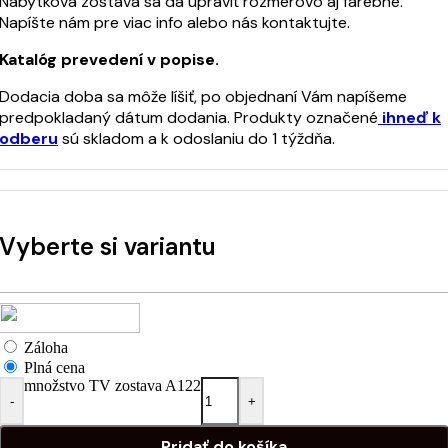
Nábytková zostava sa dá upraviť rozmerovo aj farebne.
Napíšte nám pre viac info alebo nás kontaktujte.
Katalóg prevedení v popise.
Dodacia doba sa môže líšiť, po objednaní Vám napíšeme
predpokladaný dátum dodania. Produkty označené
ihneď k
odberu
sú skladom a k odoslaniu do 1 týždňa.
Vyberte si variantu
Záloha
Plná cena
množstvo TV zostava A122
-
+
Pridať do košíka