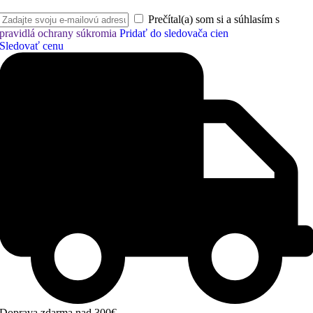
Prečítal(a) som si a súhlasím s
pravidlá ochrany súkromia
Pridať do sledovača cien
Sledovať cenu
Doprava zdarma nad 300€