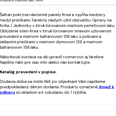
Šafran pokrýva nástenné panely Krea a vypĺňa medzery
medzi priečkami. Farebný nádych oživí obývačku. Úpravy na
fotke / Jednotky v štruktúrovanom matnom perleťovom laku.
Obloženie stien Krea v štruktúrovanom tmavom uzlovanom
prevedení a matnom šafranovom 158 laku s policami a
deliacimi priečkami v matnom dymovom 129 a matnom
šafranovom 158 laku.
Nábytková zostava sa dá upraviť rozmerovo aj farebne.
Napíšte nám pre viac info alebo nás kontaktujte.
Katalóg prevedení v popise.
Dodacia doba sa môže líšiť, po objednaní Vám napíšeme
predpokladaný dátum dodania. Produkty označené
ihneď k
odberu
sú skladom a k odoslaniu do 1 týždňa.