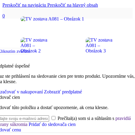
Preskočiť na navigáciu
Preskočiť na hlavný obsah
0
liknutím zväčšíte
dplatné úspešné
az ste prihlásení na sledovanie cien pre tento produkt. Upozorníme vás,
a klesne.
račovať v nakupovaní
Zobraziť predplatné
dovač cien
dovať túto položku a dostať upozornenie, ak cena klesne.
Prečítal(a) som si a súhlasím s
pravidlá
rany súkromia
Pridať do sledovača cien
dovať cenu