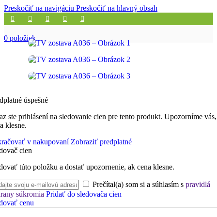
Preskočiť na navigáciu
Preskočiť na hlavný obsah
0
položiek
dplatné úspešné
az ste prihlásení na sledovanie cien pre tento produkt. Upozorníme vás,
a klesne.
račovať v nakupovaní
Zobraziť predplatné
dovač cien
dovať túto položku a dostať upozornenie, ak cena klesne.
Prečítal(a) som si a súhlasím s
pravidlá
rany súkromia
Pridať do sledovača cien
dovať cenu