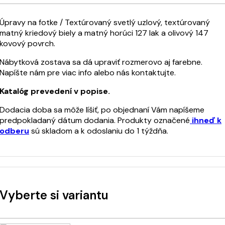
Úpravy na fotke / Textúrovaný svetlý uzlový, textúrovaný
matný kriedový biely a matný horúci 127 lak a olivový 147
kovový povrch.
Nábytková zostava sa dá upraviť rozmerovo aj farebne.
Napíšte nám pre viac info alebo nás kontaktujte.
Katalóg prevedení v popise.
Dodacia doba sa môže líšiť, po objednaní Vám napíšeme
predpokladaný dátum dodania. Produkty označené
ihneď k
odberu
sú skladom a k odoslaniu do 1 týždňa.
Vyberte si variantu