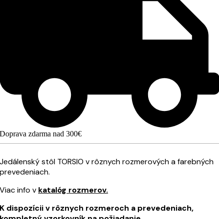
Doprava zdarma nad 300€
Jedálenský stôl TORSIO v rôznych rozmerových a farebných
prevedeniach.
Viac info v
katalóg rozmerov.
K dispozícii v rôznych rozmeroch a prevedeniach,
kompletný vzorkovník na požiadanie.