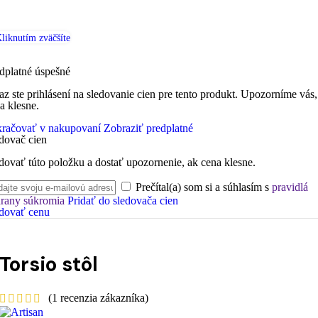
liknutím zväčšíte
dplatné úspešné
az ste prihlásení na sledovanie cien pre tento produkt. Upozorníme vás,
a klesne.
račovať v nakupovaní
Zobraziť predplatné
dovač cien
dovať túto položku a dostať upozornenie, ak cena klesne.
Prečítal(a) som si a súhlasím s
pravidlá
rany súkromia
Pridať do sledovača cien
dovať cenu
Torsio stôl
(
1
recenzia zákazníka)