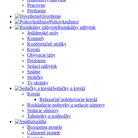
Pracovne
Predsiene
Osvetlenie
Police/knižnice
Rustikálny nábytok
Jedálenské stoly
Komody
Konferenčné stolíky
Kreslá
Obývacie izby
Predsiene
Sedací nábytok
Spálne
Stoličky
Tv skrinky
Sedačky a kreslá
Kreslá
Relaxačné polohovacie kreslá
Rozkladacie pohovky a sedacie súpravy
Sedacie súpravy
Taburetky a podnožky
Spálňa
Boxspring postele
Čalúnené postele