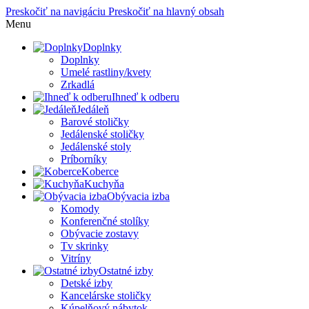
Preskočiť na navigáciu
Preskočiť na hlavný obsah
Menu
Doplnky
Doplnky
Umelé rastliny/kvety
Zrkadlá
Ihneď k odberu
Jedáleň
Barové stoličky
Jedálenské stoličky
Jedálenské stoly
Príborníky
Koberce
Kuchyňa
Obývacia izba
Komody
Konferenčné stolíky
Obývacie zostavy
Tv skrinky
Vitríny
Ostatné izby
Detské izby
Kancelárske stoličky
Kúpelňový nábytok