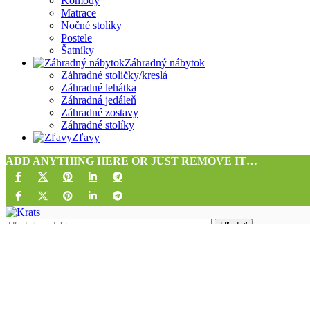
Komody
Matrace
Nočné stolíky
Postele
Šatníky
Záhradný nábytok
Záhradné stoličky/kreslá
Záhradné lehátka
Záhradná jedáleň
Záhradné zostavy
Záhradné stolíky
Zľavy
ADD ANYTHING HERE OR JUST REMOVE IT…
Hľadať
Prihlásiť sa
Vytvoriť účet
Používateľské meno alebo e-mailová adresa
*
Povinné
Heslo
*
Povinné