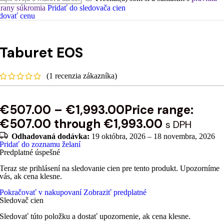
rany súkromia
Pridať do sledovača cien
dovať cenu
Taburet EOS
(
1
recenzia zákazníka)
€
507.00
–
€
1,993.00
Price range:
€507.00 through €1,993.00
s DPH
Odhadovaná dodávka:
19 októbra, 2026 – 18 novembra, 2026
Pridať do zoznamu želaní
Predplatné úspešné
Teraz ste prihlásení na sledovanie cien pre tento produkt. Upozorníme
vás, ak cena klesne.
Pokračovať v nakupovaní
Zobraziť predplatné
Sledovač cien
Sledovať túto položku a dostať upozornenie, ak cena klesne.