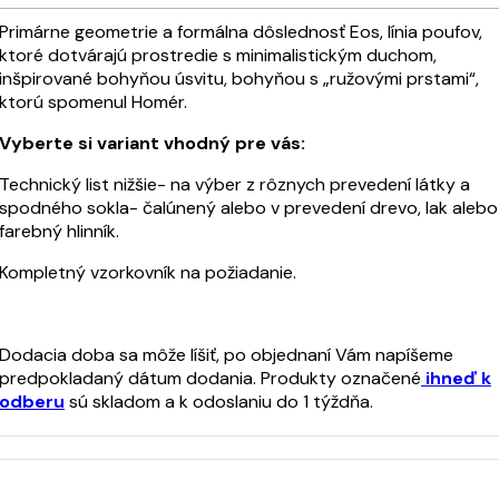
Primárne geometrie a formálna dôslednosť Eos, línia poufov,
ktoré dotvárajú prostredie s minimalistickým duchom,
inšpirované bohyňou úsvitu, bohyňou s „ružovými prstami“,
ktorú spomenul Homér.
Vyberte si variant vhodný pre vás:
Technický list nižšie- na výber z rôznych prevedení látky a
spodného sokla- čalúnený alebo v prevedení drevo, lak alebo
farebný hlinník.
Kompletný vzorkovník na požiadanie.
Dodacia doba sa môže líšiť, po objednaní Vám napíšeme
predpokladaný dátum dodania. Produkty označené
ihneď k
odberu
sú skladom a k odoslaniu do 1 týždňa.