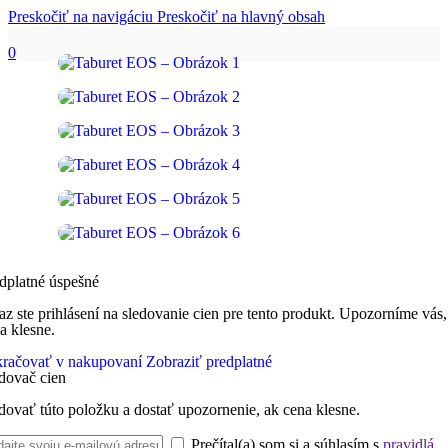
Preskočiť na navigáciu
Preskočiť na hlavný obsah
0
dplatné úspešné
az ste prihlásení na sledovanie cien pre tento produkt. Upozorníme vás,
a klesne.
račovať v nakupovaní
Zobraziť predplatné
dovač cien
dovať túto položku a dostať upozornenie, ak cena klesne.
Prečítal(a) som si a súhlasím s
pravidlá