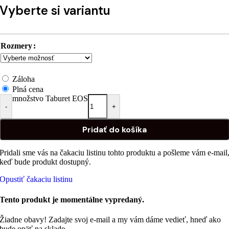
Vyberte si variantu
Rozmery
Záloha
Plná cena
množstvo Taburet EOS
-
+
Pridať do košíka
Pridali sme vás na čakaciu listinu tohto produktu a pošleme vám e-mail
keď bude produkt dostupný.
Opustiť čakaciu listinu
Tento produkt je momentálne vypredaný.
Žiadne obavy! Zadajte svoj e-mail a my vám dáme vedieť, hneď ako
bude opäť na sklade.