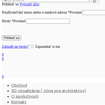
Prihlásiť sa
Vytvoriť účet
Používateľské meno alebo e-mailová adresa
*
Povinné
Heslo
*
Povinné
Prihlásiť sa
Zabudli ste heslo?
Zapamätať si ma
0
0
0
Obchod
3D vizualizácie ( zóna pre architektov)
O spoločnosti
Kontakt