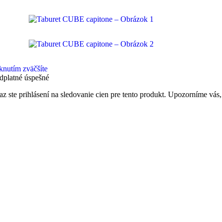
knutím zväčšíte
dplatné úspešné
az ste prihlásení na sledovanie cien pre tento produkt. Upozorníme vás,
račovať v nakupovaní
Zobraziť predplatné
dovač cien
dovať túto položku a dostať upozornenie, ak cena klesne.
Prečítal(a) som si a súhlasím s
pravidlá 
dovať cenu
Taburet CUBE capitone