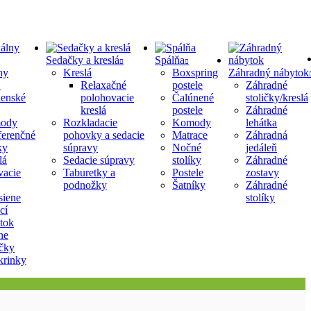
Sedačky a kreslá
Spálňa
ny
Kreslá
Boxspring
Záhradný nábytok
Relaxačné
postele
Záhradné
lenské
polohovacie
Čalúnené
stoličky/kreslá
kreslá
postele
Záhradné
ody
Rozkladacie
Komody
lehátka
erenčné
pohovky a sedacie
Matrace
Záhradná
ky
súpravy
Nočné
jedáleň
lá
Sedacie súpravy
stolíky
Záhradné
acie
Taburetky a
Postele
zostavy
podnožky
Šatníky
Záhradné
siene
stolíky
cí
tok
ne
ičky
krinky