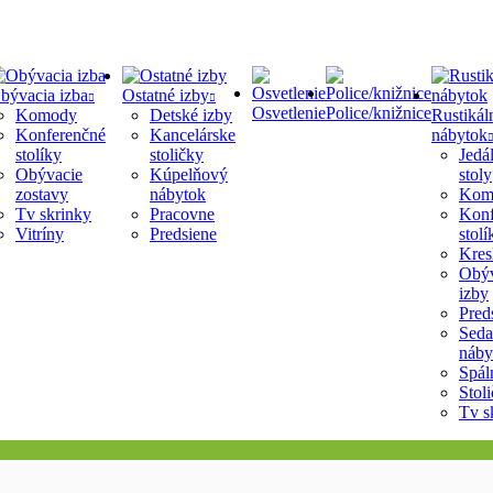
bývacia izba
Ostatné izby
Osvetlenie
Police/knižnice
Komody
Detské izby
Rustikál
Konferenčné
Kancelárske
nábytok
stolíky
stoličky
Jedá
Obývacie
Kúpelňový
stoly
zostavy
nábytok
Kom
Tv skrinky
Pracovne
Konf
Vitríny
Predsiene
stolí
Kres
Obýv
izby
Pred
Seda
náby
Spál
Stol
Tv s