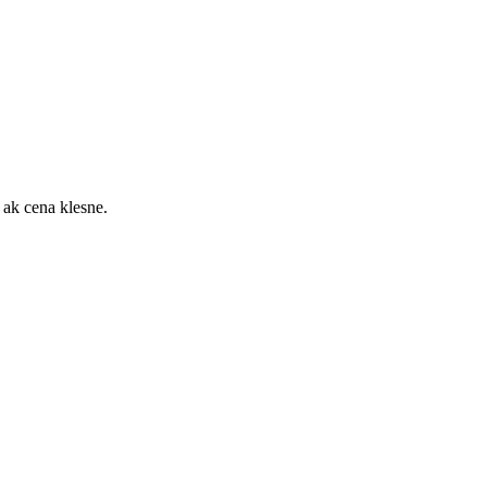
 ak cena klesne.
ochrany súkromia
Pridať do sledovača cien