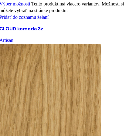
Výber možností
Tento produkt má viacero variantov. Možnosti si
môžete vybrať na stránke produktu.
Pridať do zoznamu želaní
CLOUD komoda 3z
Artisan