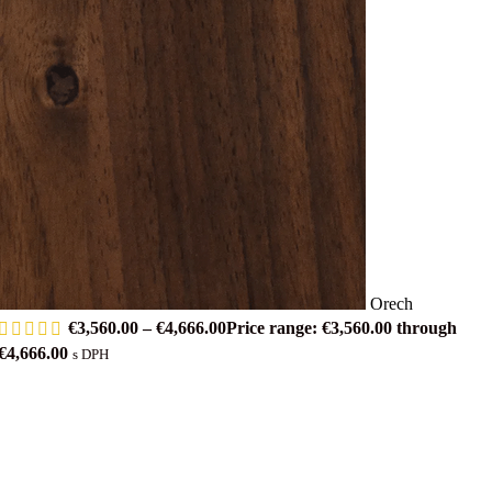
Orech
€
3,560.00
–
€
4,666.00
Price range: €3,560.00 through
€4,666.00
s DPH