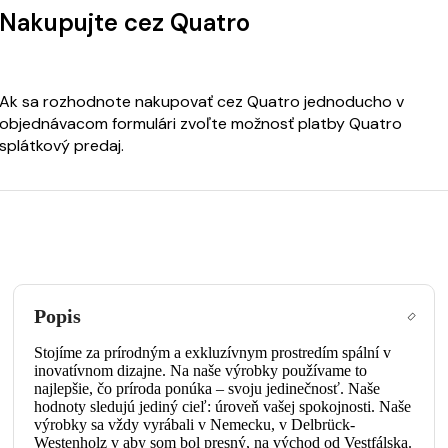
Nakupujte cez Quatro
Ak sa rozhodnote nakupovať cez Quatro jednoducho v
objednávacom formulári zvoľte možnosť platby Quatro
splátkový predaj.
Popis
Stojíme za prírodným a exkluzívnym prostredím spální v
inovatívnom dizajne. Na naše výrobky používame to
najlepšie, čo príroda ponúka – svoju jedinečnosť. Naše
hodnoty sledujú jediný cieľ: úroveň vašej spokojnosti. Naše
výrobky sa vždy vyrábali v Nemecku, v Delbrück-
Westenholz v aby som bol presný, na východ od Vestfálska.