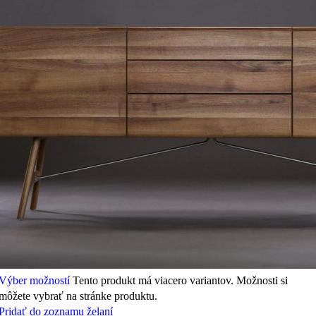
Výber možností
Tento produkt má viacero variantov. Možnosti si
môžete vybrať na stránke produktu.
Pridať do zoznamu želaní