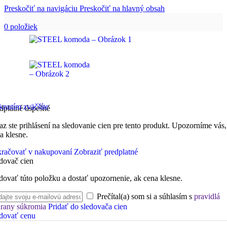
Preskočiť na navigáciu
Preskočiť na hlavný obsah
0
položiek
knutím zväčšíte
dplatné úspešné
az ste prihlásení na sledovanie cien pre tento produkt. Upozorníme vás,
a klesne.
račovať v nakupovaní
Zobraziť predplatné
dovač cien
dovať túto položku a dostať upozornenie, ak cena klesne.
Prečítal(a) som si a súhlasím s
pravidlá
rany súkromia
Pridať do sledovača cien
dovať cenu