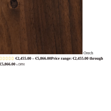
Orech
€
2,455.00
–
€
5,866.00
Price range: €2,455.00 through
€5,866.00
s DPH