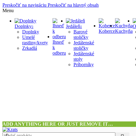
Preskočiť na navigáciu
Preskočiť na hlavný obsah
Menu
Doplnky
Jedáleň
O
Koberce
Kuchyňa
Doplnky
Barové
Umelé
stoličky
Ihneď
rastliny/kvety
Jedálenské
k
Zrkadlá
stoličky
odberu
Jedálenské
stoly
Príborníky
ADD ANYTHING HERE OR JUST REMOVE IT…