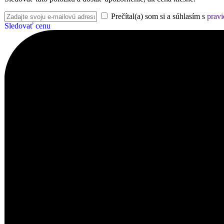
Prečítal(a) som si a súhlasím s
pravi
Sledovať cenu