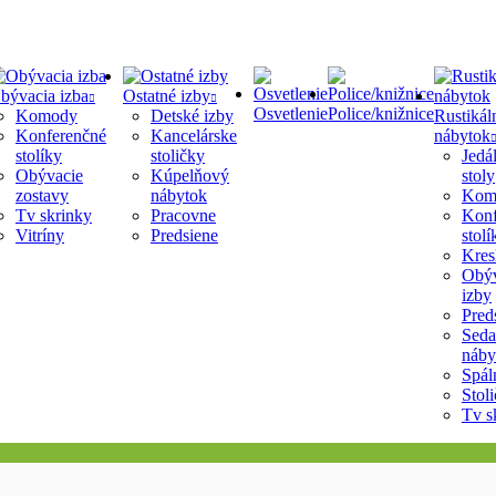
bývacia izba
Ostatné izby
Osvetlenie
Police/knižnice
Komody
Detské izby
Rustikál
Konferenčné
Kancelárske
nábytok
stolíky
stoličky
Jedá
Obývacie
Kúpelňový
stoly
zostavy
nábytok
Kom
Tv skrinky
Pracovne
Konf
Vitríny
Predsiene
stolí
Kres
Obýv
izby
Pred
Seda
náby
Spál
Stol
Tv s