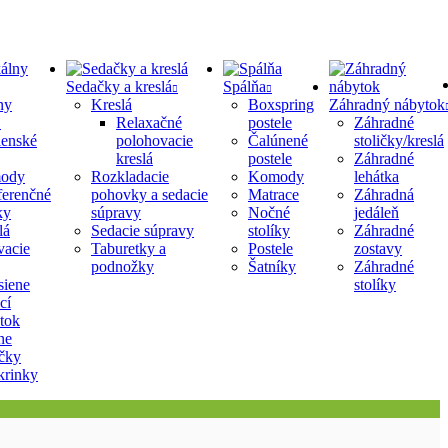
Sedačky a kreslá
Spálňa
ny
Kreslá
Boxspring
Záhradný nábytok
Relaxačné
postele
Záhradné
lenské
polohovacie
Čalúnené
stoličky/kreslá
kreslá
postele
Záhradné
ody
Rozkladacie
Komody
lehátka
erenčné
pohovky a sedacie
Matrace
Záhradná
ky
súpravy
Nočné
jedáleň
lá
Sedacie súpravy
stolíky
Záhradné
acie
Taburetky a
Postele
zostavy
podnožky
Šatníky
Záhradné
siene
stolíky
cí
tok
ne
ičky
krinky