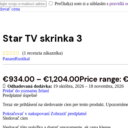
Prečítal(a) som si a súhlasím s
pravidlá 
dovať cenu
Star TV skrinka 3
(
1
recenzia zákazníka)
PanamRustikal
€
934.00
–
€
1,204.00
Price range:
Odhadovaná dodávka:
19 októbra, 2026 – 18 novembra, 2026
Pridať do zoznamu želaní
Predplatné úspešné
Teraz ste prihlásení na sledovanie cien pre tento produkt. Upozorníme
Pokračovať v nakupovaní
Zobraziť predplatné
Sledovač cien
Sledovať túto položku a dostať upozornenie, ak cena klesne.