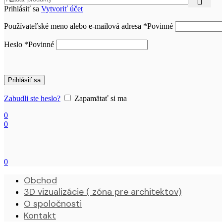
Prihlásiť sa
Vytvoriť účet
Používateľské meno alebo e-mailová adresa
*
Povinné
Heslo
*
Povinné
Prihlásiť sa
Zabudli ste heslo?
Zapamätať si ma
0
0
0
Obchod
3D vizualizácie ( zóna pre architektov)
O spoločnosti
Kontakt