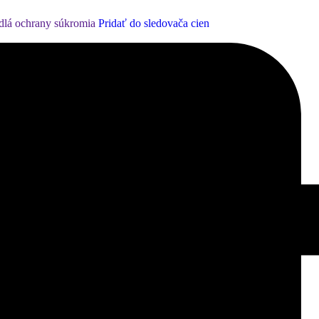
dlá ochrany súkromia
Pridať do sledovača cien