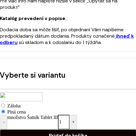
Pre viac info nám napíšte nižšie v sekcii: ,,Opýtať sa na
produkt”
Katalóg prevedení v popise.
Dodacia doba sa môže líšiť, po objednaní Vám napíšeme
predpokladaný dátum dodania. Produkty označené
ihneď k
odberu
sú skladom a k odoslaniu do 1 týždňa.
Vyberte si variantu
Záloha
Plná cena
množstvo Šatník Tablet III
-
+
Pridať do košíka