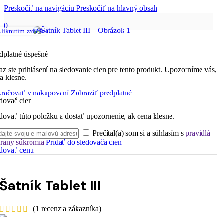
Preskočiť na navigáciu
Preskočiť na hlavný obsah
0
liknutím zväčšíte
dplatné úspešné
az ste prihlásení na sledovanie cien pre tento produkt. Upozorníme vás,
a klesne.
račovať v nakupovaní
Zobraziť predplatné
dovač cien
dovať túto položku a dostať upozornenie, ak cena klesne.
Prečítal(a) som si a súhlasím s
pravidlá
rany súkromia
Pridať do sledovača cien
dovať cenu
Šatník Tablet III
(
1
recenzia zákazníka)