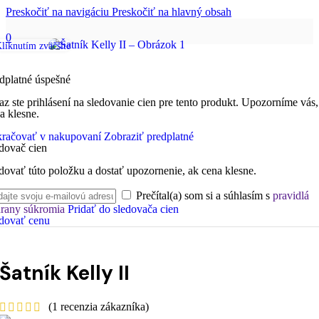
Preskočiť na navigáciu
Preskočiť na hlavný obsah
0
liknutím zväčšíte
dplatné úspešné
az ste prihlásení na sledovanie cien pre tento produkt. Upozorníme vás,
a klesne.
račovať v nakupovaní
Zobraziť predplatné
dovač cien
dovať túto položku a dostať upozornenie, ak cena klesne.
Prečítal(a) som si a súhlasím s
pravidlá
rany súkromia
Pridať do sledovača cien
dovať cenu
Šatník Kelly II
(
1
recenzia zákazníka)