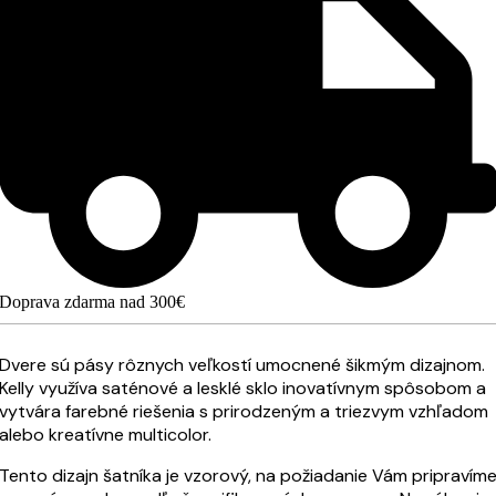
Doprava zdarma nad 300€
Dvere sú pásy rôznych veľkostí umocnené šikmým dizajnom.
Kelly využíva saténové a lesklé sklo inovatívnym spôsobom a
vytvára farebné riešenia s prirodzeným a triezvym vzhľadom
alebo kreatívne multicolor.
Tento dizajn šatníka je vzorový, na požiadanie Vám pripravím