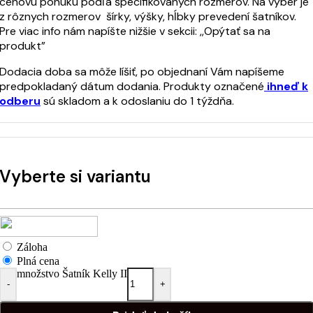
cenovú ponuku podľa špecifikovaných rozmerov. Na výber je
z rôznych rozmerov šírky, výšky, hĺbky prevedení šatníkov.
Pre viac info nám napíšte nižšie v sekcii: ,,Opýtať sa na
produkt”
Dodacia doba sa môže líšiť, po objednaní Vám napíšeme
predpokladaný dátum dodania. Produkty označené
ihneď k
odberu
sú skladom a k odoslaniu do 1 týždňa.
Vyberte si variantu
Záloha
Plná cena
množstvo Šatník Kelly II
-
+