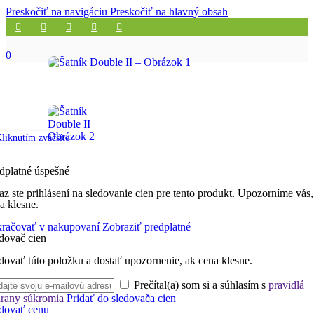
Preskočiť na navigáciu
Preskočiť na hlavný obsah
0
liknutím zväčšíte
dplatné úspešné
az ste prihlásení na sledovanie cien pre tento produkt. Upozorníme vás,
a klesne.
račovať v nakupovaní
Zobraziť predplatné
dovač cien
dovať túto položku a dostať upozornenie, ak cena klesne.
Prečítal(a) som si a súhlasím s
pravidlá
rany súkromia
Pridať do sledovača cien
dovať cenu