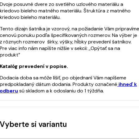
Dvoje posuvné dvere zo svetlého uzlového materiálu a
kriedovo bieleho matného materiálu. Štruktúra z matného
kriedovo bieleho materiálu.
Tento dizajn šatníka je vzorový, na požiadanie Vám pripravím
cenovú ponuku podľa špecifikovaných rozmerov. Na výber je
z rôznych rozmerov šírky, výšky, hĺbky prevedení šatníkov.
Pre viac info nám napíšte nižšie v sekcii: ,,Opýtať sa na
produkt”
Katalóg prevedení v popise.
Dodacia doba sa môže líšiť, po objednaní Vám napíšeme
predpokladaný dátum dodania. Produkty označené
ihneď k
odberu
sú skladom a k odoslaniu do 1 týždňa.
Vyberte si variantu