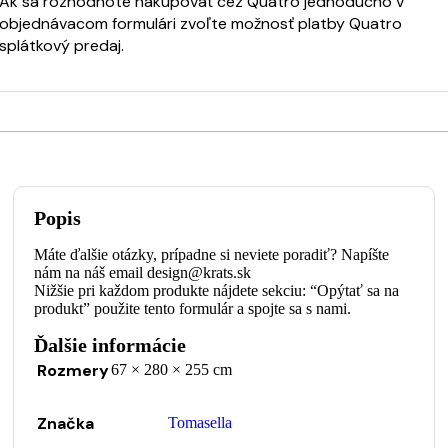
Ak sa rozhodnote nakupovať cez Quatro jednoducho v
objednávacom formulári zvoľte možnosť platby Quatro
splátkový predaj.
Popis
Máte ďalšie otázky, prípadne si neviete poradiť? Napíšte
nám na náš email design@krats.sk
Nižšie pri každom produkte nájdete sekciu: “Opýtať sa na
produkt” použite tento formulár a spojte sa s nami.
Ďalšie informácie
Rozmery
67 × 280 × 255 cm
Značka
Tomasella