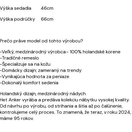
Výška sedadla 46cm
Výška podrúčky 66cm
Prečo práve model od tohto výrobcu?
-Veľký, medzinárodný výrobca– 100% holandské korene
-Tradičné remeslo
-Špecializuje sa na kožu
-Domácky dizajn; zameraný na trendy
-Vynikajúca hodnota za peniaze
-Dokonalý komfort sedenia
Holandský dizajn, medzinárodný nádych
Het Anker vyrába a predáva kolekciu nábytku vysokej kvality.
Od návrhu po výrobu, od strihania a šitia až po čalúnenie,
kontrolujeme celý proces. To znamená, že teraz, v roku 2024,
máme 95 rokov.