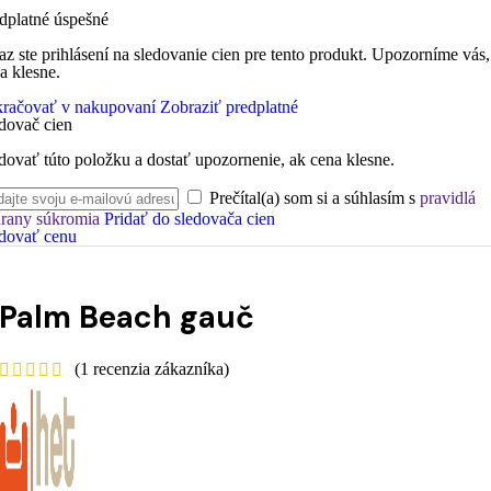
dplatné úspešné
az ste prihlásení na sledovanie cien pre tento produkt. Upozorníme vás,
a klesne.
račovať v nakupovaní
Zobraziť predplatné
dovač cien
dovať túto položku a dostať upozornenie, ak cena klesne.
Prečítal(a) som si a súhlasím s
pravidlá
rany súkromia
Pridať do sledovača cien
dovať cenu
Palm Beach gauč
(
1
recenzia zákazníka)