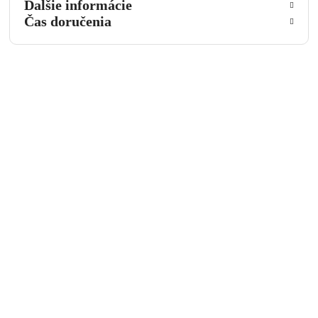
Ďalšie informácie
Čas doručenia
Opýtať sa na produkt
Meno a priezvisko
Email
Telefónne číslo