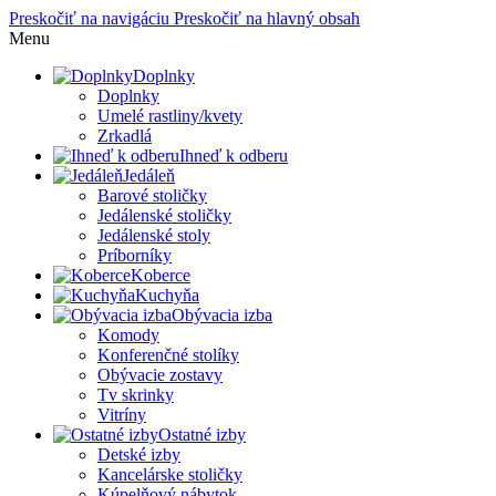
Preskočiť na navigáciu
Preskočiť na hlavný obsah
Menu
Doplnky
Doplnky
Umelé rastliny/kvety
Zrkadlá
Ihneď k odberu
Jedáleň
Barové stoličky
Jedálenské stoličky
Jedálenské stoly
Príborníky
Koberce
Kuchyňa
Obývacia izba
Komody
Konferenčné stolíky
Obývacie zostavy
Tv skrinky
Vitríny
Ostatné izby
Detské izby
Kancelárske stoličky
Kúpelňový nábytok