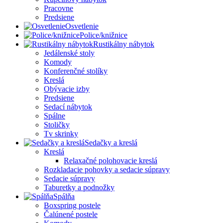
Pracovne
Predsiene
Osvetlenie
Police/knižnice
Rustikálny nábytok
Jedálenské stoly
Komody
Konferenčné stolíky
Kreslá
Obývacie izby
Predsiene
Sedací nábytok
Spálne
Stoličky
Tv skrinky
Sedačky a kreslá
Kreslá
Relaxačné polohovacie kreslá
Rozkladacie pohovky a sedacie súpravy
Sedacie súpravy
Taburetky a podnožky
Spálňa
Boxspring postele
Čalúnené postele