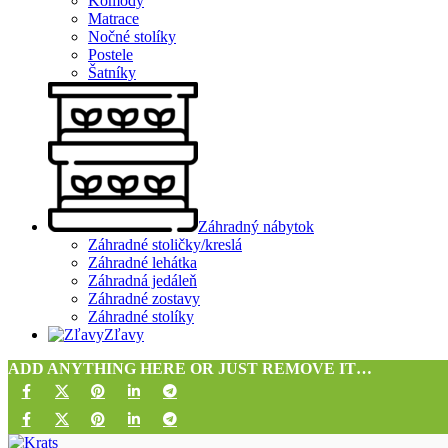
Komody
Matrace
Nočné stolíky
Postele
Šatníky
Záhradný nábytok
Záhradné stoličky/kreslá
Záhradné lehátka
Záhradná jedáleň
Záhradné zostavy
Záhradné stolíky
Zľavy
ADD ANYTHING HERE OR JUST REMOVE IT…