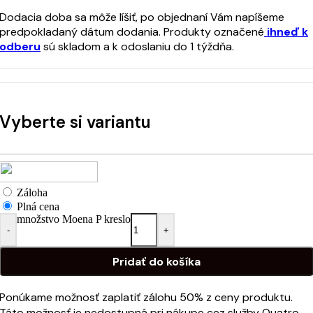
Dodacia doba sa môže líšiť, po objednaní Vám napíšeme
predpokladaný dátum dodania. Produkty označené
ihneď k
odberu
sú skladom a k odoslaniu do 1 týždňa.
Vyberte si variantu
Záloha
Plná cena
množstvo Moena P kreslo
-
+
Pridať do košíka
Ponúkame možnosť zaplatiť zálohu 50% z ceny produktu.
Táto možnosť je nedostupná pri nákupe cez služby Quatro,