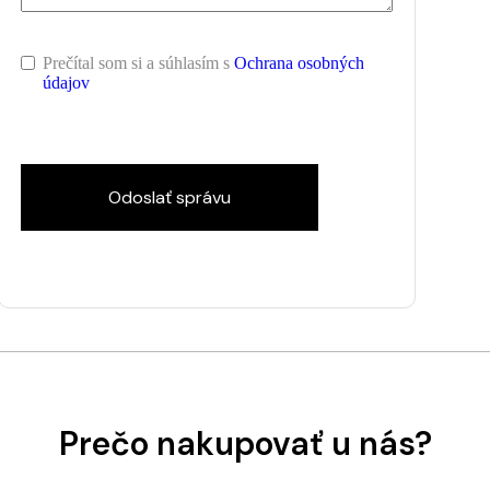
Prečítal som si a súhlasím s
Ochrana osobných
údajov
Odoslať správu
Prečo nakupovať u nás?