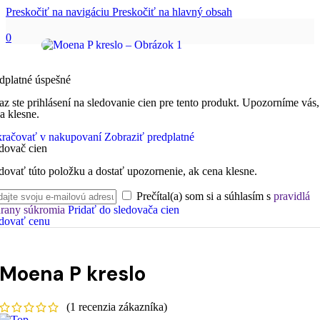
Preskočiť na navigáciu
Preskočiť na hlavný obsah
0
dplatné úspešné
az ste prihlásení na sledovanie cien pre tento produkt. Upozorníme vás,
a klesne.
račovať v nakupovaní
Zobraziť predplatné
dovač cien
dovať túto položku a dostať upozornenie, ak cena klesne.
Prečítal(a) som si a súhlasím s
pravidlá
rany súkromia
Pridať do sledovača cien
dovať cenu
Moena P kreslo
(
1
recenzia zákazníka)