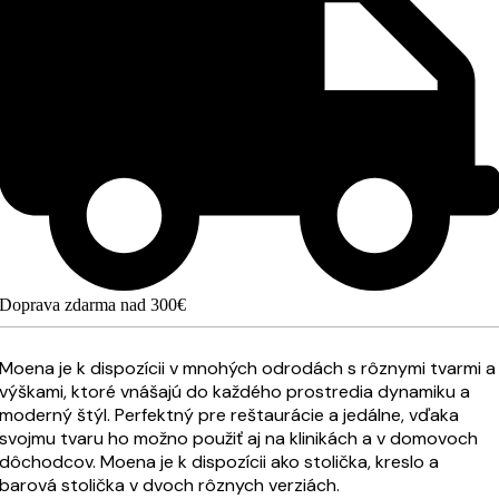
Doprava zdarma nad 300€
Moena je k dispozícii v mnohých odrodách s rôznymi tvarmi a
výškami, ktoré vnášajú do každého prostredia dynamiku a
moderný štýl. Perfektný pre reštaurácie a jedálne, vďaka
svojmu tvaru ho možno použiť aj na klinikách a v domovoch
dôchodcov. Moena je k dispozícii ako stolička, kreslo a
barová stolička v dvoch rôznych verziách.