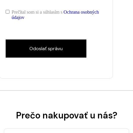
Prečítal som si a súhlasím s
Ochrana osobných
údajov
Odoslať správu
Prečo nakupovať u nás?