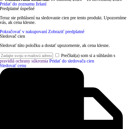
Pridať do zoznamu želaní
Predplatné úspešné
Teraz ste prihlásení na sledovanie cien pre tento produkt. Upozorníme
vás, ak cena klesne.
Pokračovať v nakupovaní
Zobraziť predplatné
Sledovač cien
Sledovať túto položku a dostať upozornenie, ak cena klesne.
Prečítal(a) som si a súhlasím s
pravidlá ochrany súkromia
Pridať do sledovača cien
Sledovať cenu