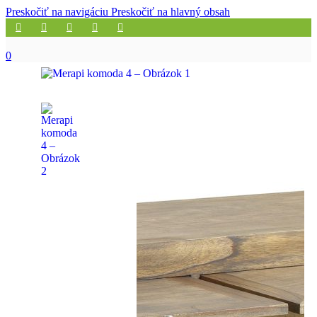
Preskočiť na navigáciu
Preskočiť na hlavný obsah
0