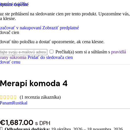
knutím zväčšíte
dplatné úspešné
az ste prihlásení na sledovanie cien pre tento produkt. Upozorníme vás,
a klesne.
račovať v nakupovaní
Zobraziť predplatné
dovač cien
dovať túto položku a dostať upozornenie, ak cena klesne.
Prečítal(a) som si a súhlasím s
pravidlá
rany súkromia
Pridať do sledovača cien
dovať cenu
Merapi komoda 4
(
1
recenzia zákazníka)
PanamRustikal
€
1,687.00
s DPH
Odhadovaná dodávka:
19 októbra, 2026 – 18 novembra, 2026