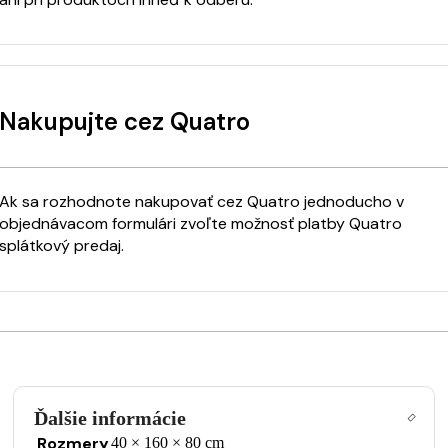
Nakupujte cez Quatro
Ak sa rozhodnote nakupovať cez Quatro jednoducho v
objednávacom formulári zvoľte možnosť platby Quatro
splátkový predaj.
Ďalšie informácie
Rozmery
40 × 160 × 80 cm