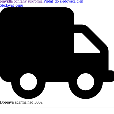
pravidlá ochrany súkromia
Pridať do sledovača cien
Sledovať cenu
Doprava zdarma nad 300€