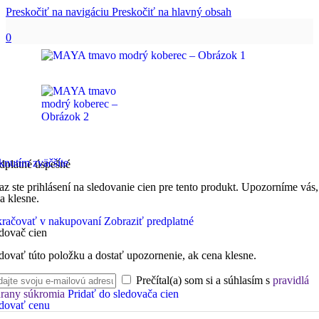
Preskočiť na navigáciu
Preskočiť na hlavný obsah
0
knutím zväčšíte
dplatné úspešné
az ste prihlásení na sledovanie cien pre tento produkt. Upozorníme vás,
a klesne.
račovať v nakupovaní
Zobraziť predplatné
dovač cien
dovať túto položku a dostať upozornenie, ak cena klesne.
Prečítal(a) som si a súhlasím s
pravidlá
rany súkromia
Pridať do sledovača cien
dovať cenu