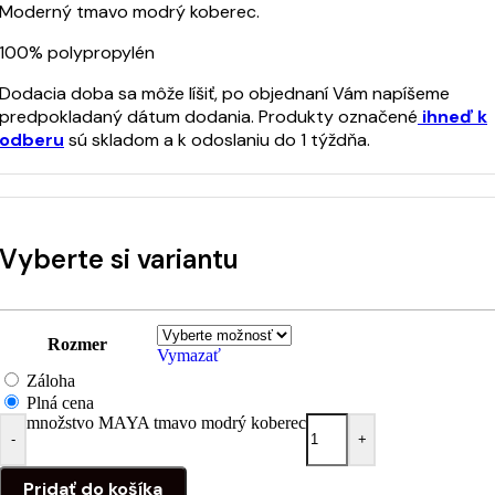
Moderný tmavo modrý koberec.
100% polypropylén
Dodacia doba sa môže líšiť, po objednaní Vám napíšeme
predpokladaný dátum dodania. Produkty označené
ihneď k
odberu
sú skladom a k odoslaniu do 1 týždňa.
Vyberte si variantu
Rozmer
Vymazať
Záloha
Plná cena
množstvo MAYA tmavo modrý koberec
-
+
Pridať do košíka