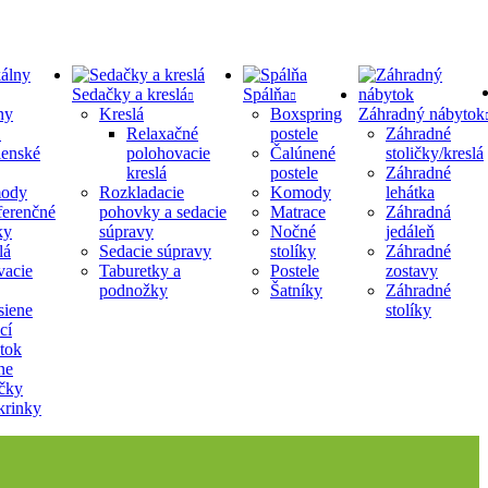
Sedačky a kreslá
Spálňa
ny
Kreslá
Boxspring
Záhradný nábytok
Relaxačné
postele
Záhradné
lenské
polohovacie
Čalúnené
stoličky/kreslá
kreslá
postele
Záhradné
ody
Rozkladacie
Komody
lehátka
erenčné
pohovky a sedacie
Matrace
Záhradná
ky
súpravy
Nočné
jedáleň
lá
Sedacie súpravy
stolíky
Záhradné
acie
Taburetky a
Postele
zostavy
podnožky
Šatníky
Záhradné
siene
stolíky
cí
tok
ne
ičky
krinky