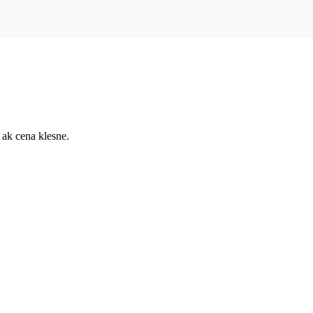
 ak cena klesne.
ochrany súkromia
Pridať do sledovača cien