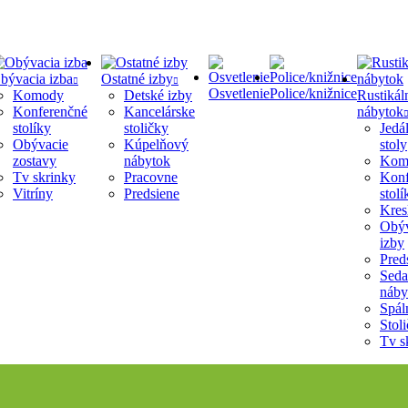
bývacia izba
Ostatné izby
Osvetlenie
Police/knižnice
Komody
Detské izby
Rustikál
Konferenčné
Kancelárske
nábytok
stolíky
stoličky
Jedá
Obývacie
Kúpelňový
stoly
zostavy
nábytok
Kom
Tv skrinky
Pracovne
Konf
Vitríny
Predsiene
stolí
Kres
Obýv
izby
Pred
Seda
náby
Spál
Stol
Tv s