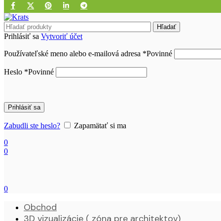
Hľadať
Prihlásiť sa
Vytvoriť účet
Používateľské meno alebo e-mailová adresa
*
Povinné
Heslo
*
Povinné
Prihlásiť sa
Zabudli ste heslo?
Zapamätať si ma
0
0
0
Obchod
3D vizualizácie ( zóna pre architektov)