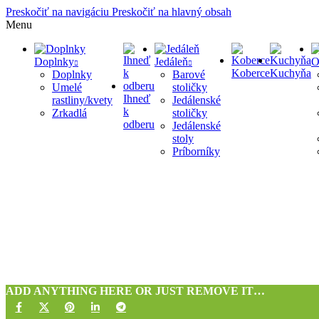
Preskočiť na navigáciu
Preskočiť na hlavný obsah
Menu
Doplnky
Jedáleň
O
Koberce
Kuchyňa
Doplnky
Barové
Umelé
stoličky
Ihneď
rastliny/kvety
Jedálenské
k
Zrkadlá
stoličky
odberu
Jedálenské
stoly
Príborníky
ADD ANYTHING HERE OR JUST REMOVE IT…