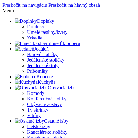
Preskočiť na navigáciu
Preskočiť na hlavný obsah
Menu
Doplnky
Doplnky
Umelé rastliny/kvety
Zrkadlá
Ihneď k odberu
Jedáleň
Barové stoličky
Jedálenské stoličky
Jedálenské stoly
Príborníky
Koberce
Kuchyňa
Obývacia izba
Komody
Konferenčné stolíky
Obývacie zostavy
Tv skrinky
Vitríny
Ostatné izby
Detské izby
Kancelárske stoličky
Kúpelňový nábytok