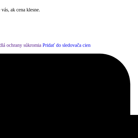
 vás, ak cena klesne.
dlá ochrany súkromia
Pridať do sledovača cien