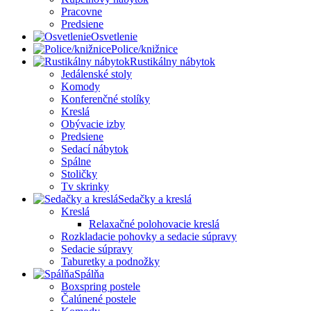
Pracovne
Predsiene
Osvetlenie
Police/knižnice
Rustikálny nábytok
Jedálenské stoly
Komody
Konferenčné stolíky
Kreslá
Obývacie izby
Predsiene
Sedací nábytok
Spálne
Stoličky
Tv skrinky
Sedačky a kreslá
Kreslá
Relaxačné polohovacie kreslá
Rozkladacie pohovky a sedacie súpravy
Sedacie súpravy
Taburetky a podnožky
Spálňa
Boxspring postele
Čalúnené postele