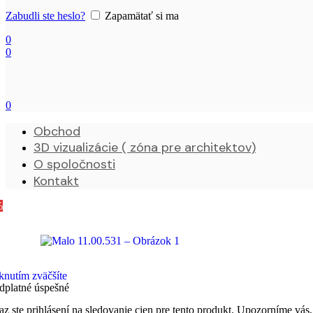
Zabudli ste heslo?
Zapamätať si ma
0
0
0
Obchod
3D vizualizácie ( zóna pre architektov)
O spoločnosti
Kontakt
%
knutím zväčšíte
dplatné úspešné
az ste prihlásení na sledovanie cien pre tento produkt. Upozorníme vás,