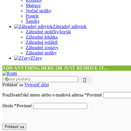
Komody
Matrace
Nočné stolíky
Postele
Šatníky
Záhradný nábytok
Záhradné stoličky/kreslá
Záhradné lehátka
Záhradná jedáleň
Záhradné zostavy
Záhradné stolíky
Zľavy
ADD ANYTHING HERE OR JUST REMOVE IT…
Prihlásiť sa
Vytvoriť účet
Používateľské meno alebo e-mailová adresa
*
Povinné
Heslo
*
Povinné
Prihlásiť sa