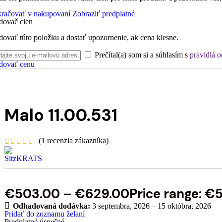
račovať v nakupovaní
Zobraziť predplatné
dovač cien
dovať túto položku a dostať upozornenie, ak cena klesne.
Prečítal(a) som si a súhlasím s
pravidlá 
dovať cenu
Malo 11.00.531
(
1
recenzia zákazníka)
€
503.00
–
€
629.00
Price range: 
Odhadovaná dodávka:
3 septembra, 2026 – 15 októbra, 2026
Pridať do zoznamu želaní
Predplatné úspešné