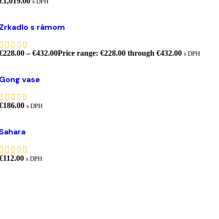
€
1,019.00
s DPH
Výber možností
Tento produkt má viacero variantov. Možnosti si
Zrkadlo s rámom
môžete vybrať na stránke produktu.
Pridať do zoznamu želaní
€
228.00
–
€
432.00
Price range: €228.00 through €432.00
s DPH
Pridať do košíka
Gong vase
Pridať do zoznamu želaní
€
186.00
s DPH
Pridať do košíka
Sahara
Pridať do zoznamu želaní
€
112.00
s DPH