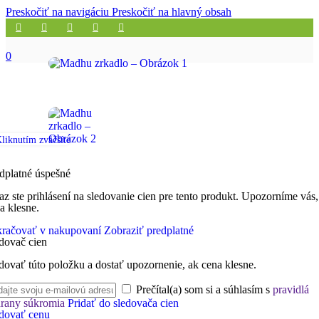
Preskočiť na navigáciu
Preskočiť na hlavný obsah
0
liknutím zväčšíte
dplatné úspešné
az ste prihlásení na sledovanie cien pre tento produkt. Upozorníme vás,
a klesne.
račovať v nakupovaní
Zobraziť predplatné
dovač cien
dovať túto položku a dostať upozornenie, ak cena klesne.
Prečítal(a) som si a súhlasím s
pravidlá
rany súkromia
Pridať do sledovača cien
dovať cenu