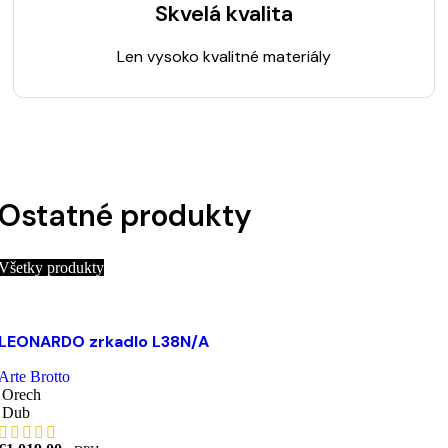
Skvelá kvalita
Len vysoko kvalitné materiály
Ostatné produkty
Všetky produkty
Výber možností
Tento produkt má viacero variantov. Možnosti si
LEONARDO zrkadlo L38N/A
môžete vybrať na stránke produktu.
Pridať do zoznamu želaní
Arte Brotto
Orech
Dub