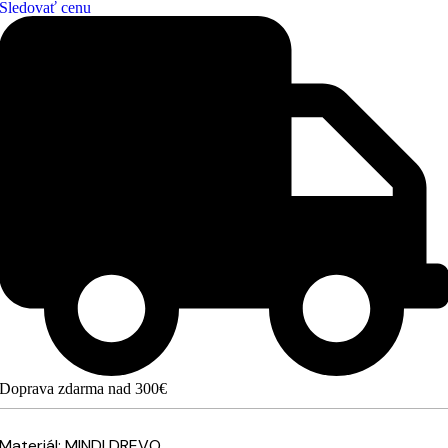
Sledovať cenu
Doprava zdarma nad 300€
Materiál: MINDI DREVO