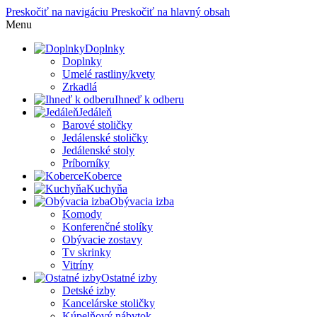
Preskočiť na navigáciu
Preskočiť na hlavný obsah
Menu
Doplnky
Doplnky
Umelé rastliny/kvety
Zrkadlá
Ihneď k odberu
Jedáleň
Barové stoličky
Jedálenské stoličky
Jedálenské stoly
Príborníky
Koberce
Kuchyňa
Obývacia izba
Komody
Konferenčné stolíky
Obývacie zostavy
Tv skrinky
Vitríny
Ostatné izby
Detské izby
Kancelárske stoličky
Kúpelňový nábytok