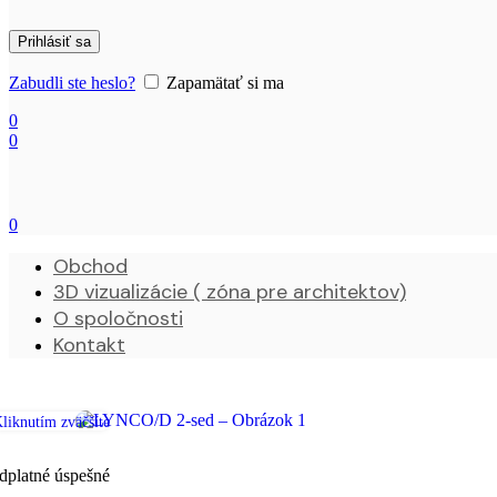
Prihlásiť sa
Zabudli ste heslo?
Zapamätať si ma
0
0
0
Obchod
3D vizualizácie ( zóna pre architektov)
O spoločnosti
Kontakt
liknutím zväčšíte
dplatné úspešné