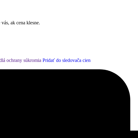
 vás, ak cena klesne.
dlá ochrany súkromia
Pridať do sledovača cien