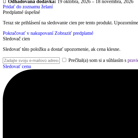
Odhadovaná dodávka:
19 októbra, 2026 – 18 novembra, 2026
Pridať do zoznamu želaní
Predplatné úspešné
Teraz ste prihlásení na sledovanie cien pre tento produkt. Upozorníme
Pokračovať v nakupovaní
Zobraziť predplatné
Sledovač cien
Sledovať túto položku a dostať upozornenie, ak cena klesne.
Prečítal(a) som si a súhlasím s
pravi
Sledovať cenu