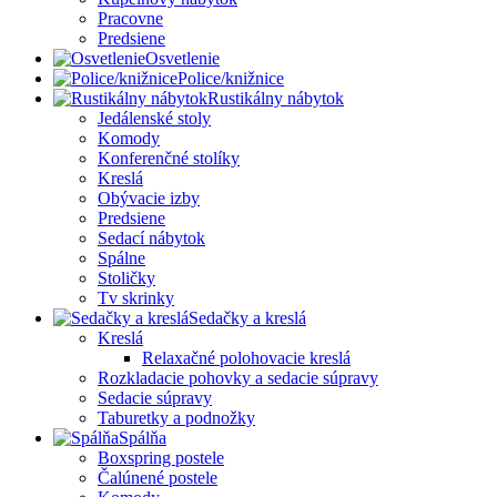
Pracovne
Predsiene
Osvetlenie
Police/knižnice
Rustikálny nábytok
Jedálenské stoly
Komody
Konferenčné stolíky
Kreslá
Obývacie izby
Predsiene
Sedací nábytok
Spálne
Stoličky
Tv skrinky
Sedačky a kreslá
Kreslá
Relaxačné polohovacie kreslá
Rozkladacie pohovky a sedacie súpravy
Sedacie súpravy
Taburetky a podnožky
Spálňa
Boxspring postele
Čalúnené postele