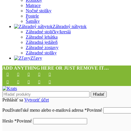
Komody
Matrace
Nočné stolíky
Postele
Šatníky
Záhradný nábytok
Záhradné stoličky/kreslá
Záhradné lehátka
Záhradná jedáleň
Záhradné zostavy
Záhradné stolíky
Zľavy
ADD ANYTHING HERE OR JUST REMOVE IT…
Hľadať
Prihlásiť sa
Vytvoriť účet
Používateľské meno alebo e-mailová adresa
*
Povinné
Heslo
*
Povinné