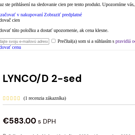
az ste prihlásení na sledovanie cien pre tento produkt. Upozorníme vás,
račovať v nakupovaní
Zobraziť predplatné
dovač cien
dovať túto položku a dostať upozornenie, ak cena klesne.
Prečítal(a) som si a súhlasím s
pravidlá 
dovať cenu
LYNCO/D 2-sed
(
1
recenzia zákazníka)
€
583.00
s DPH