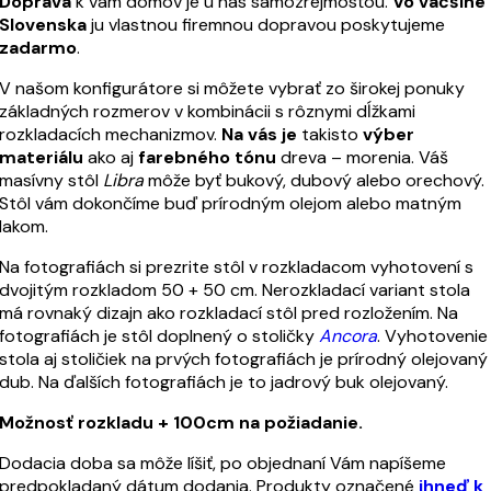
Doprava
k vám domov je u nás samozrejmosťou.
Vo väčšine
Slovenska
ju vlastnou firemnou dopravou poskytujeme
zadarmo
.
V našom konfigurátore si môžete vybrať zo širokej ponuky
základných rozmerov v kombinácii s rôznymi dĺžkami
rozkladacích mechanizmov.
Na vás je
takisto
výber
materiálu
ako aj
farebného tónu
dreva – morenia. Váš
masívny stôl
Libra
môže byť bukový, dubový alebo orechový.
Stôl vám dokončíme buď prírodným olejom alebo matným
lakom.
Na fotografiách si prezrite stôl v rozkladacom vyhotovení s
dvojitým rozkladom 50 + 50 cm. Nerozkladací variant stola
má rovnaký dizajn ako rozkladací stôl pred rozložením. Na
fotografiách je stôl doplnený o stoličky
Ancora
. Vyhotovenie
stola aj stoličiek na prvých fotografiách je prírodný olejovaný
dub. Na ďalších fotografiách je to jadrový buk olejovaný.
Možnosť rozkladu + 100cm na požiadanie.
Dodacia doba sa môže líšiť, po objednaní Vám napíšeme
predpokladaný dátum dodania. Produkty označené
ihneď k