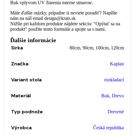
Buk vplyvom UV žiarenia mierne stmavne.
Máte ďalšie otázky, prípadne si neviete poradiť? Napíšte
nám na náš email design@krats.sk
Nižšie pri každom produkte nájdete sekciu: “Opýtať sa na
produkt” použite tento formulár a spojte sa s nami.
Ďalšie informácie
Sirka
80cm
,
90cm
,
100cm
,
120cm
Značka
Kaplan
Variant stola
rozkladací
Materiál
Buk
,
Drevo
Typ podnože
Drevené
Výrobca
Česká republika