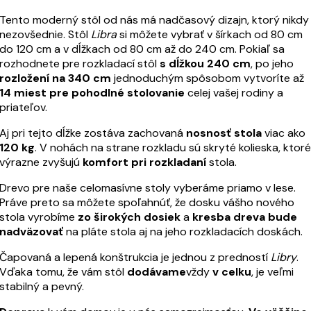
Tento moderný stôl od nás má nadčasový dizajn, ktorý nikdy
nezovšednie. Stôl
Libra
si môžete vybrať v šírkach od 80 cm
do 120 cm a v dĺžkach od 80 cm až do 240 cm. Pokiaľ sa
rozhodnete pre rozkladací stôl
s dĺžkou 240 cm
, po jeho
rozložení na 340 cm
jednoduchým spôsobom vytvoríte až
14 miest pre pohodlné stolovanie
celej vašej rodiny a
priateľov.
Aj pri tejto dĺžke zostáva zachovaná
nosnosť stola
viac ako
120 kg
. V nohách na strane rozkladu sú skryté kolieska, ktoré
výrazne zvyšujú
komfort pri rozkladaní
stola.
Drevo pre naše celomasívne stoly vyberáme priamo v lese.
Práve preto sa môžete spoľahnúť, že dosku vášho nového
stola vyrobíme
zo širokých dosiek
a
kresba dreva bude
nadväzovať
na pláte stola aj na jeho rozkladacích doskách.
Čapovaná a lepená konštrukcia je jednou z predností
Libry
.
Vďaka tomu, že vám stôl
dodávame
vždy
v celku
, je veľmi
stabilný a pevný.