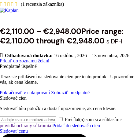
(
1
recenzia zákazníka)
€
2,110.00
–
€
2,948.00
Price range:
€2,110.00 through €2,948.00
s DPH
Odhadovaná dodávka:
16 októbra, 2026 – 13 novembra, 2026
Pridať do zoznamu želaní
Predplatné úspešné
Teraz ste prihlásení na sledovanie cien pre tento produkt. Upozorníme
vás, ak cena klesne.
Pokračovať v nakupovaní
Zobraziť predplatné
Sledovač cien
Sledovať túto položku a dostať upozornenie, ak cena klesne.
Prečítal(a) som si a súhlasím s
pravidlá ochrany súkromia
Pridať do sledovača cien
Sledovať cenu