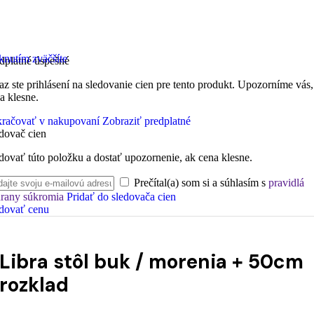
knutím zväčšíte
dplatné úspešné
az ste prihlásení na sledovanie cien pre tento produkt. Upozorníme vás,
a klesne.
račovať v nakupovaní
Zobraziť predplatné
dovač cien
dovať túto položku a dostať upozornenie, ak cena klesne.
Prečítal(a) som si a súhlasím s
pravidlá
rany súkromia
Pridať do sledovača cien
dovať cenu
Libra stôl buk / morenia + 50cm
rozklad