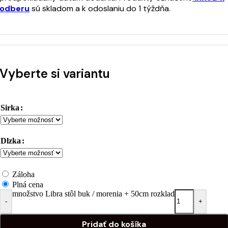
odberu
sú skladom a k odoslaniu do 1 týždňa.
Vyberte si variantu
Sirka
Dlzka
Záloha
Plná cena
množstvo Libra stôl buk / morenia + 50cm rozklad
-
+
Pridať do košíka