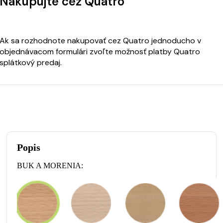
Nakupujte cez Quatro
Ak sa rozhodnote nakupovať cez Quatro jednoducho v
objednávacom formulári zvoľte možnosť platby Quatro
splátkový predaj.
Popis
BUK A MORENIA: