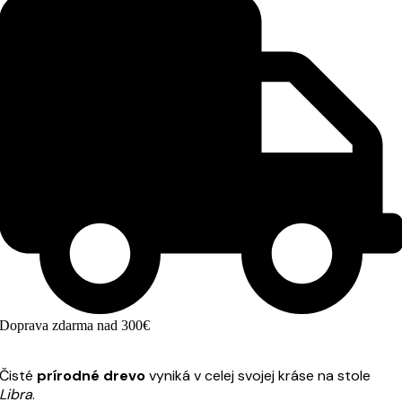
Doprava zdarma nad 300€
Čisté
prírodné drevo
vyniká v celej svojej kráse na stole
Libra
.