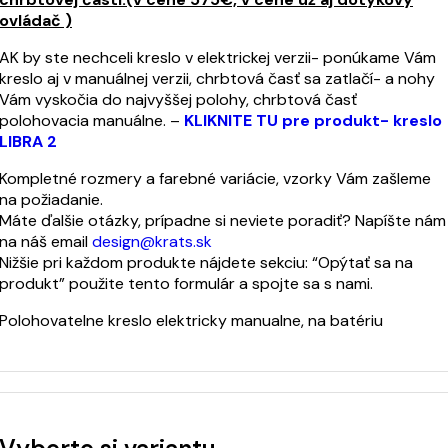
ovládač )
AK by ste nechceli kreslo v elektrickej verzii- ponúkame Vám
kreslo aj v manuálnej verzii, chrbtová časť sa zatlačí- a nohy
Vám vyskočia do najvyššej polohy, chrbtová časť
polohovacia manuálne. –
KLIKNITE TU pre produkt- kreslo
LIBRA 2
Kompletné rozmery a farebné variácie, vzorky Vám zašleme
na požiadanie.
Máte ďalšie otázky, prípadne si neviete poradiť? Napíšte nám
na náš email
design@krats.sk
Nižšie pri každom produkte nájdete sekciu: “Opýtať sa na
produkt” použite tento formulár a spojte sa s nami.
Polohovatelne kreslo elektricky manualne, na batériu