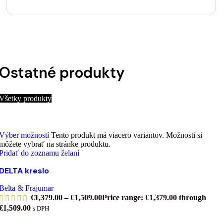
Ostatné produkty
Všetky produkty
Výber možností
Tento produkt má viacero variantov. Možnosti si
môžete vybrať na stránke produktu.
Pridať do zoznamu želaní
DELTA kreslo
Belta & Frajumar
€
1,379.00
–
€
1,509.00
Price range: €1,379.00 through
€1,509.00
s DPH