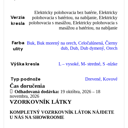
Elektricky polohovacia bez batérie
,
Elektricky
Verzia
polohovacia s batériou, na nabíjanie
,
Elektricky
kresla
polohovacia s masážou
,
Elektricky polohovacia s
masážou a batériou, na nabíjanie
Farba
Buk
,
Buk morený na orech
,
Celočalúnená
,
Čierny
ulity
dub
,
Dub
,
Dub dymený
,
Orech
Výška kresla
L – vysoké
,
M- stredné
,
S -nízke
Typ podnože
Drevené
,
Kovové
Čas doručenia
Odhadovaná dodávka:
19 októbra, 2026 – 18
novembra, 2026
VZORKOVNÍK LÁTKY
KOMPLETNÝ VOZRKOVNÍK LÁTOK NÁJDETE
U NÁS NA SHOWROOME