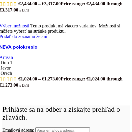
€
2,434.00
–
€
3,317.00
Price range: €2,434.00 through
€3,317.00
s DPH
Výber možností
Tento produkt má viacero variantov. Možnosti si
môžete vybrať na stránke produktu.
Pridať do zoznamu želaní
NEVA polokreslo
Artisan
Dub 1
Javor
Orech
€
1,024.00
–
€
1,273.00
Price range: €1,024.00 through
€1,273.00
s DPH
Prihláste sa na odber a získajte prehľad o
zľavách.
Emailová adresa: