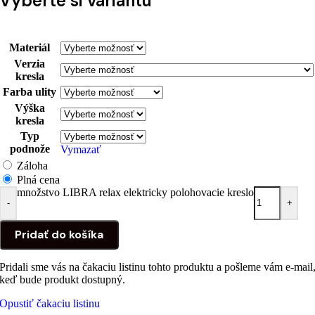
Vyberte si variantu
Materiál
Verzia
kresla
Farba ulity
Výška
kresla
Typ
podnože
Vymazať
Záloha
Plná cena
množstvo LIBRA relax elektricky polohovacie kreslo
-
+
Pridať do košíka
Pridali sme vás na čakaciu listinu tohto produktu a pošleme vám e-mail
keď bude produkt dostupný.
Opustiť čakaciu listinu