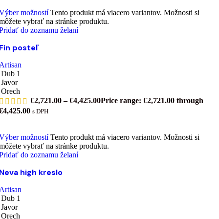
Výber možností
Tento produkt má viacero variantov. Možnosti si
môžete vybrať na stránke produktu.
Pridať do zoznamu želaní
Fin posteľ
Artisan
Dub 1
Javor
Orech
€
2,721.00
–
€
4,425.00
Price range: €2,721.00 through
€4,425.00
s DPH
Výber možností
Tento produkt má viacero variantov. Možnosti si
môžete vybrať na stránke produktu.
Pridať do zoznamu želaní
Neva high kreslo
Artisan
Dub 1
Javor
Orech