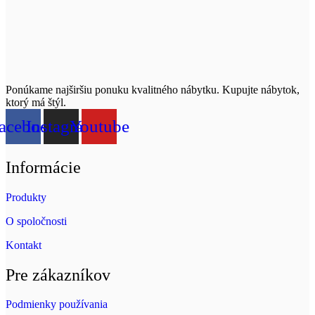
Ponúkame najširšiu ponuku kvalitného nábytku. Kupujte nábytok,
ktorý má štýl.
acebook
Instagram
Youtube
Informácie
Produkty
O spoločnosti
Kontakt
Pre zákazníkov
Podmienky používania