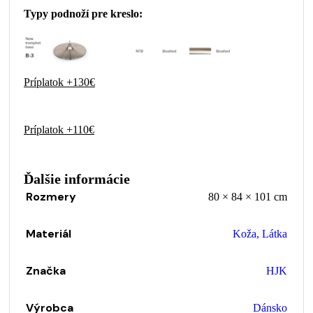
Typy podnoží pre kreslo:
Príplatok +130€
Príplatok +110€
Ďalšie informácie
Rozmery
80 × 84 × 101 cm
Materiál
Koža
,
Látka
Značka
HJK
Výrobca
Dánsko