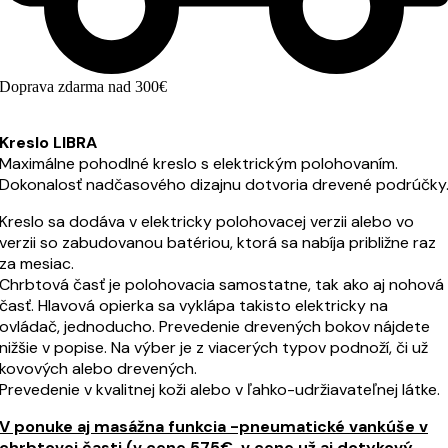
Doprava zdarma nad 300€
Kreslo LIBRA
Maximálne pohodlné kreslo s elektrickým polohovaním.
Dokonalosť nadčasového dizajnu dotvoria drevené podrúčky
Kreslo sa dodáva v elektricky polohovacej verzii alebo vo
verzii so zabudovanou batériou, ktorá sa nabíja približne raz
za mesiac.
Chrbtová časť je polohovacia samostatne, tak ako aj nohová
časť. Hlavová opierka sa vyklápa takisto elektricky na
ovládač, jednoducho. Prevedenie drevených bokov nájdete
nižšie v popise. Na výber je z viacerých typov podnoží, či už
kovových alebo drevených.
Prevedenie v kvalitnej koži alebo v ľahko-udržiavateľnej látke.
V ponuke aj masážna funkcia -pneumatické vankúše v
chrbtovej časti.(v cene 575€, v cene už aj
dotykový