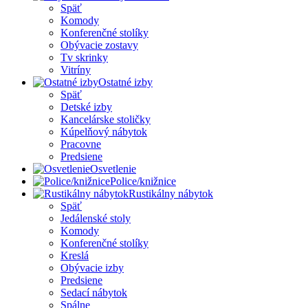
Späť
Komody
Konferenčné stolíky
Obývacie zostavy
Tv skrinky
Vitríny
Ostatné izby
Späť
Detské izby
Kancelárske stoličky
Kúpelňový nábytok
Pracovne
Predsiene
Osvetlenie
Police/knižnice
Rustikálny nábytok
Späť
Jedálenské stoly
Komody
Konferenčné stolíky
Kreslá
Obývacie izby
Predsiene
Sedací nábytok
Spálne