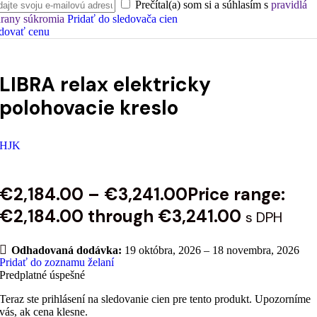
Prečítal(a) som si a súhlasím s
pravidlá
rany súkromia
Pridať do sledovača cien
dovať cenu
LIBRA relax elektricky
polohovacie kreslo
HJK
€
2,184.00
–
€
3,241.00
Price range:
€2,184.00 through €3,241.00
s DPH
Odhadovaná dodávka:
19 októbra, 2026 – 18 novembra, 2026
Pridať do zoznamu želaní
Predplatné úspešné
Teraz ste prihlásení na sledovanie cien pre tento produkt. Upozorníme
vás, ak cena klesne.