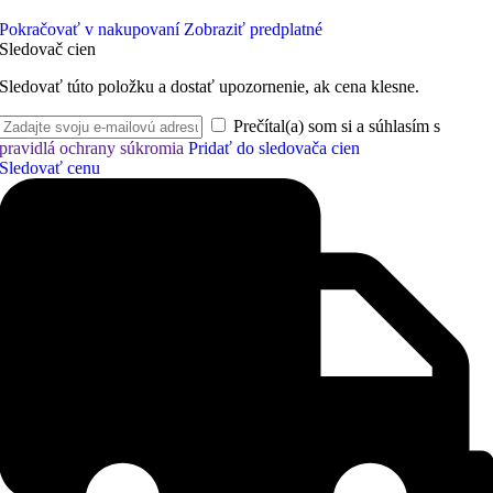
Pokračovať v nakupovaní
Zobraziť predplatné
Sledovač cien
Sledovať túto položku a dostať upozornenie, ak cena klesne.
Prečítal(a) som si a súhlasím s
pravidlá ochrany súkromia
Pridať do sledovača cien
Sledovať cenu