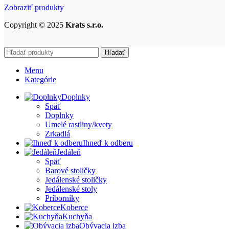
Zobraziť produkty
Copyright © 2025
Krats s.r.o.
Hľadať
Menu
Kategórie
Doplnky
Späť
Doplnky
Umelé rastliny/kvety
Zrkadlá
Ihneď k odberu
Jedáleň
Späť
Barové stoličky
Jedálenské stoličky
Jedálenské stoly
Príborníky
Koberce
Kuchyňa
Obývacia izba