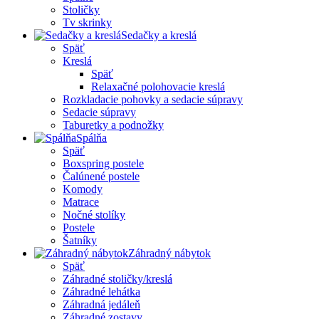
Stoličky
Tv skrinky
Sedačky a kreslá
Späť
Kreslá
Späť
Relaxačné polohovacie kreslá
Rozkladacie pohovky a sedacie súpravy
Sedacie súpravy
Taburetky a podnožky
Spálňa
Späť
Boxspring postele
Čalúnené postele
Komody
Matrace
Nočné stolíky
Postele
Šatníky
Záhradný nábytok
Späť
Záhradné stoličky/kreslá
Záhradné lehátka
Záhradná jedáleň
Záhradné zostavy