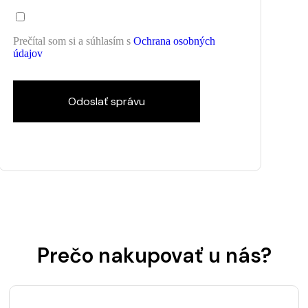
Prečítal som si a súhlasím s
Ochrana osobných
údajov
Odoslať správu
Prečo nakupovať u nás?