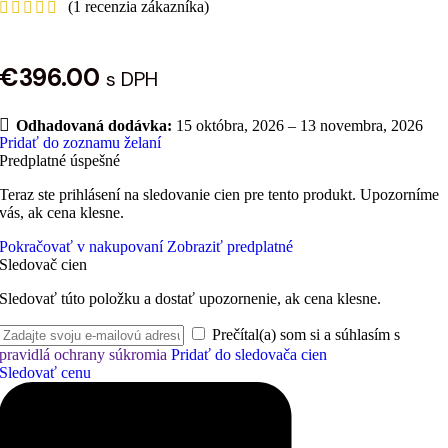
(
1
recenzia zákazníka)
€
396.00
s DPH
Odhadovaná dodávka:
15 októbra, 2026 – 13 novembra, 2026
Pridať do zoznamu želaní
Predplatné úspešné
Teraz ste prihlásení na sledovanie cien pre tento produkt. Upozorníme
vás, ak cena klesne.
Pokračovať v nakupovaní
Zobraziť predplatné
Sledovač cien
Sledovať túto položku a dostať upozornenie, ak cena klesne.
Prečítal(a) som si a súhlasím s
pravidlá ochrany súkromia
Pridať do sledovača cien
Sledovať cenu