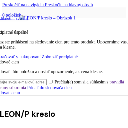
Preskočiť na navigáciu
Preskočiť na hlavný obsah
0
položiek
liknutím zväčšíte
dplatné úspešné
az ste prihlásení na sledovanie cien pre tento produkt. Upozorníme vás,
a klesne.
račovať v nakupovaní
Zobraziť predplatné
dovač cien
dovať túto položku a dostať upozornenie, ak cena klesne.
Prečítal(a) som si a súhlasím s
pravidlá
rany súkromia
Pridať do sledovača cien
dovať cenu
LEON/P kreslo