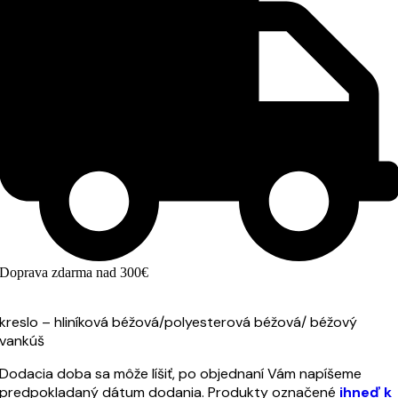
Doprava zdarma nad 300€
kreslo – hliníková béžová/polyesterová béžová/ béžový
vankúš
Dodacia doba sa môže líšiť, po objednaní Vám napíšeme
predpokladaný dátum dodania. Produkty označené
ihneď k