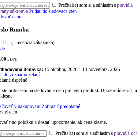
Prečítal(a) som si a súhlasím s
pravidlá
rany súkromia
Pridať do sledovača cien
dovať cenu
slo Rumba
(
1
recenzia zákazníka)
.00
s DPH
dhadovaná dodávka:
15 októbra, 2026 – 13 novembra, 2026
ať do zoznamu želaní
platné úspešné
 ste prihlásení na sledovanie cien pre tento produkt. Upozorníme vás, 
 klesne.
ačovať v nakupovaní
Zobraziť predplatné
ovač cien
ovať túto položku a dostať upozornenie, ak cena klesne.
Prečítal(a) som si a súhlasím s
pravidlá oc