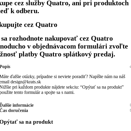
kupe cez služby Quatro, ani pri produktoch
neď k odberu.
kupujte cez Quatro
 sa rozhodnote nakupovať cez Quatro
dnoducho v objednávacom formulári zvoľte
žnosť platby Quatro splátkový predaj.
Popis
Máte ďalšie otázky, prípadne si neviete poradiť? Napíšte nám na náš
email design@krats.sk
Nižšie pri každom produkte nájdete sekciu: “Opýtať sa na produkt”
použite tento formulár a spojte sa s nami.
Ďalšie informácie
Čas doručenia
Opýtať sa na produkt