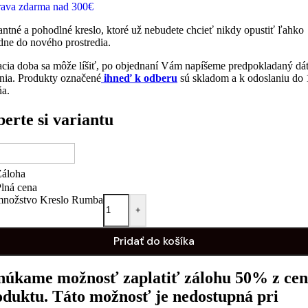
ava zdarma nad 300€
antné a pohodlné kreslo, ktoré už nebudete chcieť nikdy opustiť ľahko
dne do nového prostredia.
cia doba sa môže líšiť, po objednaní Vám napíšeme predpokladaný d
nia. Produkty označené
ihneď k odberu
sú skladom a k odoslaniu do 
ňa.
erte si variantu
Záloha
lná cena
množstvo Kreslo Rumba
+
Pridať do košíka
núkame možnosť zaplatiť zálohu 50% z ce
oduktu. Táto možnosť je nedostupná pri