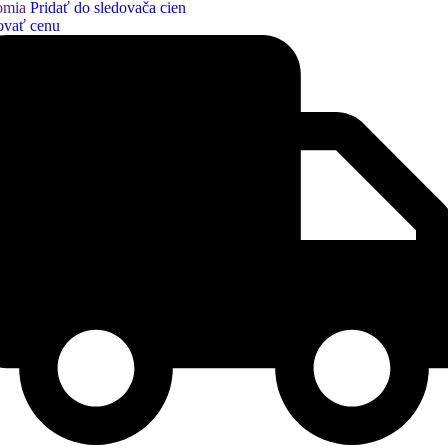
omia
Pridať do sledovača cien
ovať cenu