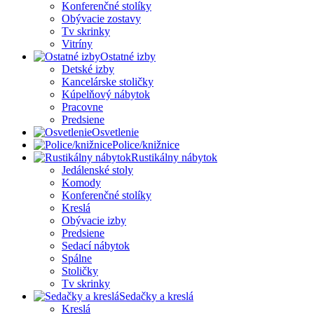
Konferenčné stolíky
Obývacie zostavy
Tv skrinky
Vitríny
Ostatné izby
Detské izby
Kancelárske stoličky
Kúpelňový nábytok
Pracovne
Predsiene
Osvetlenie
Police/knižnice
Rustikálny nábytok
Jedálenské stoly
Komody
Konferenčné stolíky
Kreslá
Obývacie izby
Predsiene
Sedací nábytok
Spálne
Stoličky
Tv skrinky
Sedačky a kreslá
Kreslá