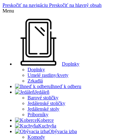
Preskočiť na navigáciu
Preskočiť na hlavný obsah
Menu
Doplnky
Doplnky
Umelé rastliny/kvety
Zrkadlá
Ihneď k odberu
Jedáleň
Barové stoličky
Jedálenské stoličky
Jedálenské stoly
Príborníky
Koberce
Kuchyňa
Obývacia izba
Komody