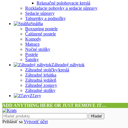
Relaxačné polohovacie kreslá
Rozkladacie pohovky a sedacie súpravy
Sedacie súpravy
Taburetky a podnožky
Spálňa
Boxspring postele
Čalúnené postele
Komody
Matrace
Nočné stolíky
Postele
Šatníky
Záhradný nábytok
Záhradné stoličky/kreslá
Záhradné lehátka
Záhradná jedáleň
Záhradné zostavy
Záhradné stolíky
Zľavy
ADD ANYTHING HERE OR JUST REMOVE IT…
Hľadať
Prihlásiť sa
Vytvoriť účet