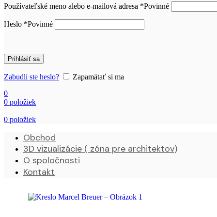
Používateľské meno alebo e-mailová adresa
*
Povinné
Heslo
*
Povinné
Prihlásiť sa
Zabudli ste heslo?
Zapamätať si ma
0
0
položiek
0
položiek
Obchod
3D vizualizácie ( zóna pre architektov)
O spoločnosti
Kontakt