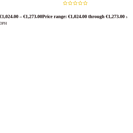
€
1,024.00
–
€
1,273.00
Price range: €1,024.00 through €1,273.00
s
DPH