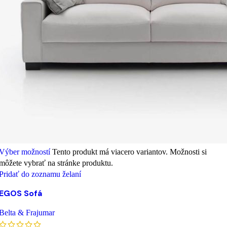
Výber možností
Tento produkt má viacero variantov. Možnosti si
môžete vybrať na stránke produktu.
Pridať do zoznamu želaní
EGOS Sofá
Belta & Frajumar