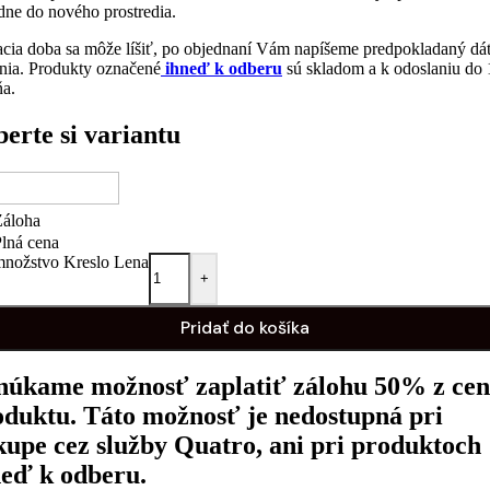
dne do nového prostredia.
cia doba sa môže líšiť, po objednaní Vám napíšeme predpokladaný d
nia. Produkty označené
ihneď k odberu
sú skladom a k odoslaniu do 
ňa.
erte si variantu
Záloha
lná cena
množstvo Kreslo Lena
+
Pridať do košíka
núkame možnosť zaplatiť zálohu 50% z ce
oduktu. Táto možnosť je nedostupná pri
kupe cez služby Quatro, ani pri produktoch
neď k odberu.