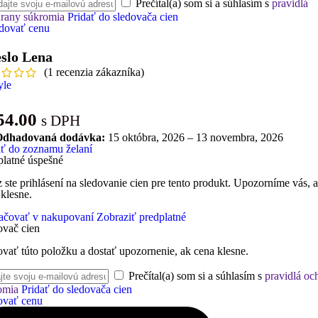
Prečítal(a) som si a súhlasím s
pravidlá
rany súkromia
Pridať do sledovača cien
dovať cenu
slo Lena
(
1
recenzia zákazníka)
54.00
s DPH
Odhadovaná dodávka:
15 októbra, 2026 – 13 novembra, 2026
ať do zoznamu želaní
platné úspešné
 ste prihlásení na sledovanie cien pre tento produkt. Upozorníme vás, 
 klesne.
ačovať v nakupovaní
Zobraziť predplatné
ovač cien
ovať túto položku a dostať upozornenie, ak cena klesne.
Prečítal(a) som si a súhlasím s
pravidlá oc
omia
Pridať do sledovača cien
ovať cenu