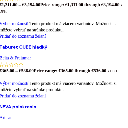
€
1,311.00
–
€
3,194.00
Price range: €1,311.00 through €3,194.00
s
DPH
Výber možností
Tento produkt má viacero variantov. Možnosti si
môžete vybrať na stránke produktu.
Pridať do zoznamu želaní
Taburet CUBE hladký
Belta & Frajumar
€
365.00
–
€
536.00
Price range: €365.00 through €536.00
s DPH
Výber možností
Tento produkt má viacero variantov. Možnosti si
môžete vybrať na stránke produktu.
Pridať do zoznamu želaní
NEVA polokreslo
Artisan