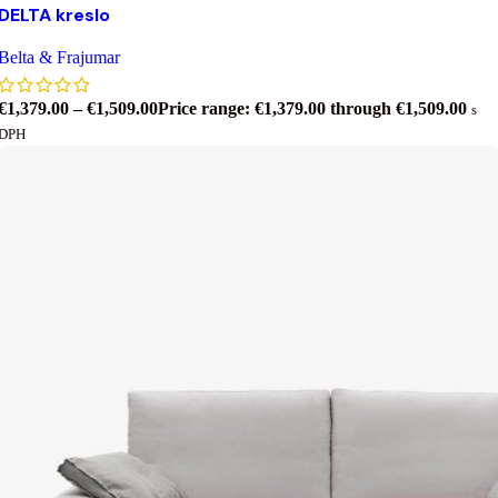
DELTA kreslo
Belta & Frajumar
€
1,379.00
–
€
1,509.00
Price range: €1,379.00 through €1,509.00
s
DPH