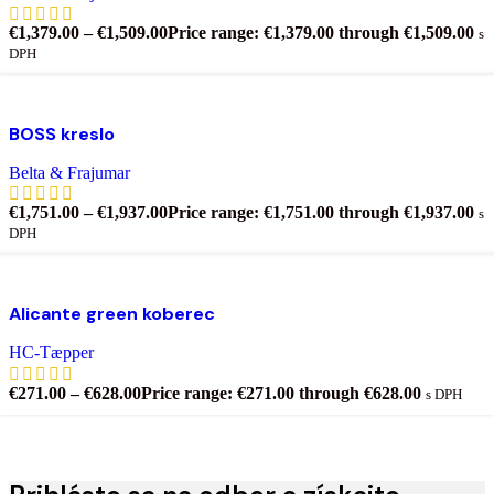
€
1,379.00
–
€
1,509.00
Price range: €1,379.00 through €1,509.00
s
DPH
Výber možností
Tento produkt má viacero variantov. Možnosti si
môžete vybrať na stránke produktu.
BOSS kreslo
Pridať do zoznamu želaní
Belta & Frajumar
€
1,751.00
–
€
1,937.00
Price range: €1,751.00 through €1,937.00
s
DPH
Výber možností
Tento produkt má viacero variantov. Možnosti si
môžete vybrať na stránke produktu.
Alicante green koberec
Pridať do zoznamu želaní
HC-Tæpper
€
271.00
–
€
628.00
Price range: €271.00 through €628.00
s DPH