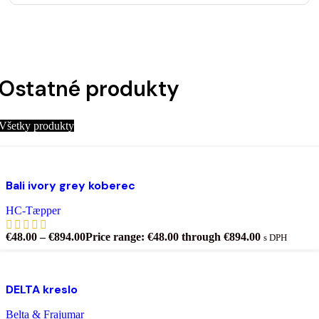
Ostatné produkty
Všetky produkty
Výber možností
Tento produkt má viacero variantov. Možnosti si
môžete vybrať na stránke produktu.
Bali ivory grey koberec
Pridať do zoznamu želaní
HC-Tæpper
€
48.00
–
€
894.00
Price range: €48.00 through €894.00
s DPH
Výber možností
Tento produkt má viacero variantov. Možnosti si
môžete vybrať na stránke produktu.
DELTA kreslo
Pridať do zoznamu želaní
Belta & Frajumar