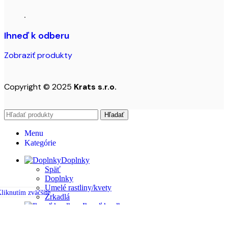
Ihneď k odberu
Zobraziť produkty
Copyright © 2025
Krats s.r.o.
Hľadať
Menu
Kategórie
Doplnky
Späť
Doplnky
Umelé rastliny/kvety
liknutím zväčšíte
Zrkadlá
Ihneď k odberu
Jedáleň
Späť