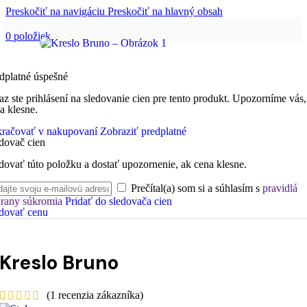
Preskočiť na navigáciu
Preskočiť na hlavný obsah
0
položiek
dplatné úspešné
az ste prihlásení na sledovanie cien pre tento produkt. Upozorníme vás,
a klesne.
račovať v nakupovaní
Zobraziť predplatné
dovač cien
dovať túto položku a dostať upozornenie, ak cena klesne.
Prečítal(a) som si a súhlasím s
pravidlá
rany súkromia
Pridať do sledovača cien
dovať cenu
Kreslo Bruno
(
1
recenzia zákazníka)