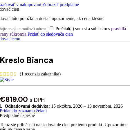
račovať v nakupovaní
Zobraziť predplatné
dovač cien
dovať túto položku a dostať upozornenie, ak cena klesne.
Prečítal(a) som si a súhlasím s
pravidlá
rany súkromia
Pridať do sledovača cien
dovať cenu
Kreslo Bianca
(
1
recenzia zákazníka)
€
819.00
s DPH
Odhadovaná dodávka:
15 októbra, 2026 – 13 novembra, 2026
Pridať do zoznamu želaní
Predplatné úspešné
Teraz ste prihlásení na sledovanie cien pre tento produkt. Upozorníme
vás, ak cena klesne.