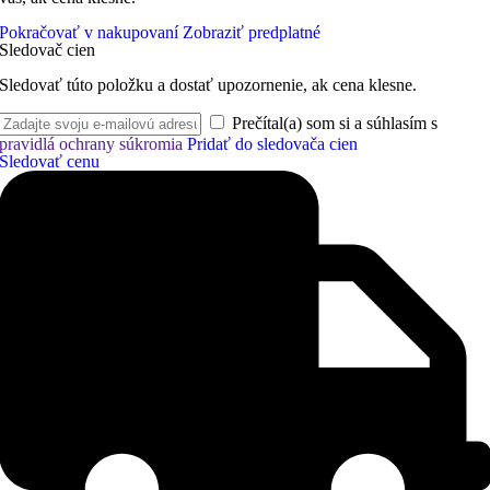
Pokračovať v nakupovaní
Zobraziť predplatné
Sledovač cien
Sledovať túto položku a dostať upozornenie, ak cena klesne.
Prečítal(a) som si a súhlasím s
pravidlá ochrany súkromia
Pridať do sledovača cien
Sledovať cenu