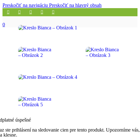
Preskočiť na navigáciu
Preskočiť na hlavný obsah
0
dplatné úspešné
az ste prihlásení na sledovanie cien pre tento produkt. Upozorníme vás,
a klesne.