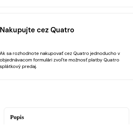
Nakupujte cez Quatro
Ak sa rozhodnote nakupovať cez Quatro jednoducho v
objednávacom formulári zvoľte možnosť platby Quatro
splátkový predaj.
Popis
Máte ďalšie otázky, prípadne si neviete poradiť? Napíšte