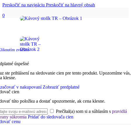
Preskočiť na navigáciu
Preskočiť na hlavný obsah
0
liknutím zväčšíte
dplatné úspešné
az ste prihlásení na sledovanie cien pre tento produkt. Upozorníme vás,
a klesne.
račovať v nakupovaní
Zobraziť predplatné
dovač cien
dovať túto položku a dostať upozornenie, ak cena klesne.
Prečítal(a) som si a súhlasím s
pravidlá
rany súkromia
Pridať do sledovača cien
dovať cenu