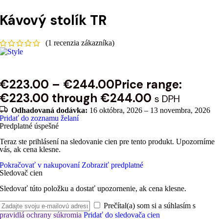
Kávový stolík TR
(
1
recenzia zákazníka)
€
223.00
–
€
244.00
Price range:
€223.00 through €244.00
s DPH
Odhadovaná dodávka:
16 októbra, 2026 – 13 novembra, 2026
Pridať do zoznamu želaní
Predplatné úspešné
Teraz ste prihlásení na sledovanie cien pre tento produkt. Upozorníme
vás, ak cena klesne.
Pokračovať v nakupovaní
Zobraziť predplatné
Sledovač cien
Sledovať túto položku a dostať upozornenie, ak cena klesne.
Prečítal(a) som si a súhlasím s
pravidlá ochrany súkromia
Pridať do sledovača cien