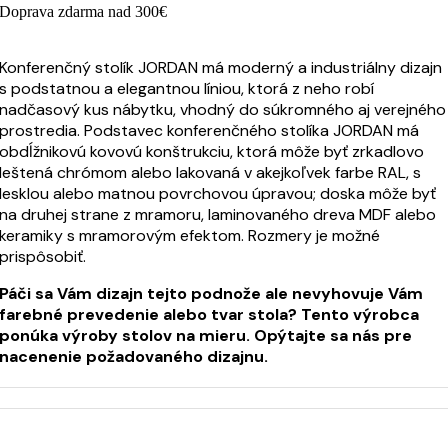
Doprava zdarma nad 300€
Konferenčný stolík JORDAN má moderný a industriálny dizajn
s podstatnou a elegantnou líniou, ktorá z neho robí
nadčasový kus nábytku, vhodný do súkromného aj verejného
prostredia. Podstavec konferenčného stolíka JORDAN má
obdĺžnikovú kovovú konštrukciu, ktorá môže byť zrkadlovo
leštená chrómom alebo lakovaná v akejkoľvek farbe RAL, s
lesklou alebo matnou povrchovou úpravou; doska môže byť
na druhej strane z mramoru, laminovaného dreva MDF alebo
keramiky s mramorovým efektom. Rozmery je možné
prispôsobiť.
Páči sa Vám dizajn tejto podnože ale nevyhovuje Vám
farebné prevedenie alebo tvar stola? Tento výrobca
ponúka výroby stolov na mieru. Opýtajte sa nás pre
nacenenie požadovaného dizajnu.