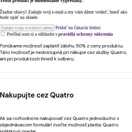
Tento produkt je momentálne vypredaný.
Žiadne obavy! Zadajte svoj e-mail a my vám dáme vedieť, hneď ako
bude opäť na sklade.
Pridať na čakaciu listinu
Prečítal som si a súhlasím s
pravidlá ochrany súkromia
Ponúkame možnosť zaplatiť zálohu 50% z ceny produktu.
Táto možnosť je nedostupná pri nákupe cez služby Quatro,
ani pri produktoch ihneď k odberu.
Nakupujte cez Quatro
Ak sa rozhodnote nakupovať cez Quatro jednoducho v
objednávacom formulári zvoľte možnosť platby Quatro
splátkový predaj.