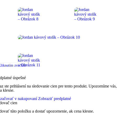
liknutím zväčšíte
dplatné úspešné
az ste prihlásení na sledovanie cien pre tento produkt. Upozorníme vás,
a klesne.
račovať v nakupovaní
Zobraziť predplatné
dovač cien
dovať túto položku a dostať upozornenie, ak cena klesne.