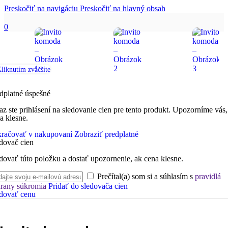
Preskočiť na navigáciu
Preskočiť na hlavný obsah
0
liknutím zväčšíte
dplatné úspešné
az ste prihlásení na sledovanie cien pre tento produkt. Upozorníme vás,
a klesne.
račovať v nakupovaní
Zobraziť predplatné
dovač cien
dovať túto položku a dostať upozornenie, ak cena klesne.
Prečítal(a) som si a súhlasím s
pravidlá
rany súkromia
Pridať do sledovača cien
dovať cenu