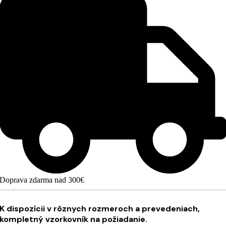
Doprava zdarma nad 300€
K dispozícii v rôznych rozmeroch a prevedeniach,
kompletný vzorkovník na požiadanie.