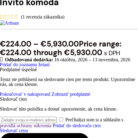
Invito komoda
(
1
recenzia zákazníka)
€
224.00
–
€
5,930.00
Price range:
€224.00 through €5,930.00
s DPH
Odhadovaná dodávka:
16 októbra, 2026 – 13 novembra, 2026
Pridať do zoznamu želaní
Predplatné úspešné
Teraz ste prihlásení na sledovanie cien pre tento produkt. Upozorníme
vás, ak cena klesne.
Pokračovať v nakupovaní
Zobraziť predplatné
Sledovač cien
Sledovať túto položku a dostať upozornenie, ak cena klesne.
Prečítal(a) som si a súhlasím s
pravidlá ochrany súkromia
Pridať do sledovača cien
Sledovať cenu