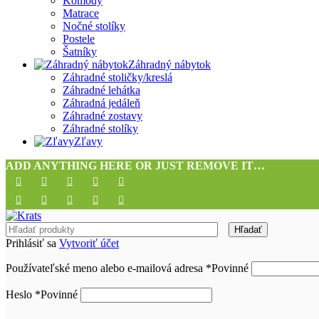
Komody
Matrace
Nočné stolíky
Postele
Šatníky
Záhradný nábytok
Záhradné stoličky/kreslá
Záhradné lehátka
Záhradná jedáleň
Záhradné zostavy
Záhradné stolíky
Zľavy
ADD ANYTHING HERE OR JUST REMOVE IT…
Hľadať
Prihlásiť sa
Vytvoriť účet
Používateľské meno alebo e-mailová adresa
*
Povinné
Heslo
*
Povinné