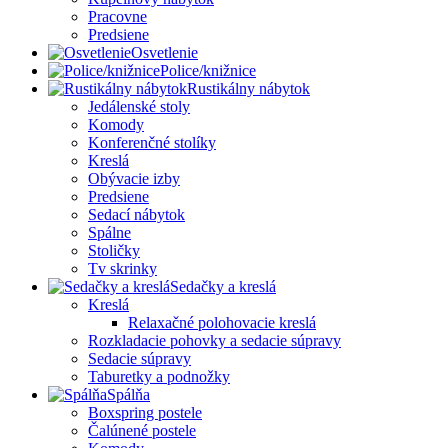
Pracovne
Predsiene
Osvetlenie
Police/knižnice
Rustikálny nábytok
Jedálenské stoly
Komody
Konferenčné stolíky
Kreslá
Obývacie izby
Predsiene
Sedací nábytok
Spálne
Stoličky
Tv skrinky
Sedačky a kreslá
Kreslá
Relaxačné polohovacie kreslá
Rozkladacie pohovky a sedacie súpravy
Sedacie súpravy
Taburetky a podnožky
Spálňa
Boxspring postele
Čalúnené postele