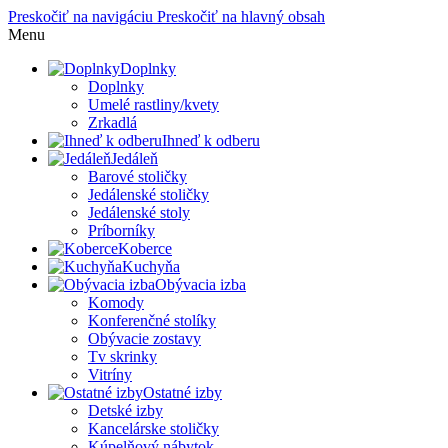
Preskočiť na navigáciu
Preskočiť na hlavný obsah
Menu
Doplnky
Doplnky
Umelé rastliny/kvety
Zrkadlá
Ihneď k odberu
Jedáleň
Barové stoličky
Jedálenské stoličky
Jedálenské stoly
Príborníky
Koberce
Kuchyňa
Obývacia izba
Komody
Konferenčné stolíky
Obývacie zostavy
Tv skrinky
Vitríny
Ostatné izby
Detské izby
Kancelárske stoličky
Kúpelňový nábytok