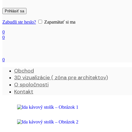
Prihlásiť sa
Zabudli ste heslo?
Zapamätať si ma
0
0
0
Obchod
3D vizualizácie ( zóna pre architektov)
O spoločnosti
Kontakt