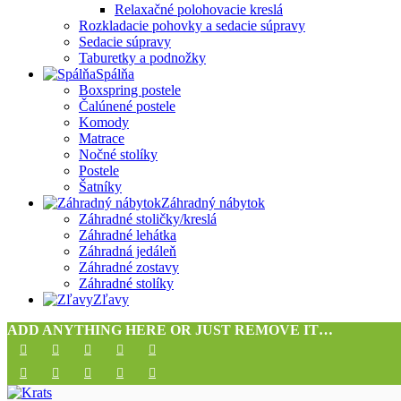
Relaxačné polohovacie kreslá
Rozkladacie pohovky a sedacie súpravy
Sedacie súpravy
Taburetky a podnožky
Spálňa
Boxspring postele
Čalúnené postele
Komody
Matrace
Nočné stolíky
Postele
Šatníky
Záhradný nábytok
Záhradné stoličky/kreslá
Záhradné lehátka
Záhradná jedáleň
Záhradné zostavy
Záhradné stolíky
Zľavy
ADD ANYTHING HERE OR JUST REMOVE IT…