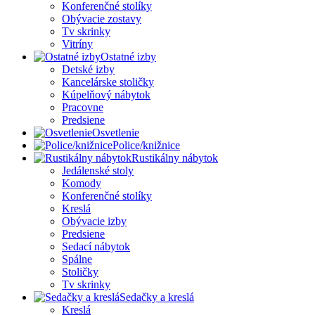
Konferenčné stolíky
Obývacie zostavy
Tv skrinky
Vitríny
Ostatné izby
Detské izby
Kancelárske stoličky
Kúpelňový nábytok
Pracovne
Predsiene
Osvetlenie
Police/knižnice
Rustikálny nábytok
Jedálenské stoly
Komody
Konferenčné stolíky
Kreslá
Obývacie izby
Predsiene
Sedací nábytok
Spálne
Stoličky
Tv skrinky
Sedačky a kreslá
Kreslá