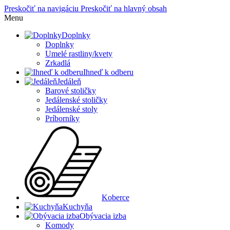
Preskočiť na navigáciu
Preskočiť na hlavný obsah
Menu
Doplnky
Doplnky
Umelé rastliny/kvety
Zrkadlá
Ihneď k odberu
Jedáleň
Barové stoličky
Jedálenské stoličky
Jedálenské stoly
Príborníky
Koberce
Kuchyňa
Obývacia izba
Komody