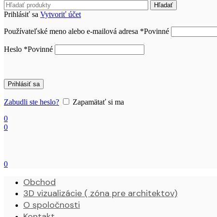
Hľadať
Prihlásiť sa
Vytvoriť účet
Používateľské meno alebo e-mailová adresa
*
Povinné
Heslo
*
Povinné
Prihlásiť sa
Zabudli ste heslo?
Zapamätať si ma
0
0
0
Obchod
3D vizualizácie ( zóna pre architektov)
O spoločnosti
Kontakt