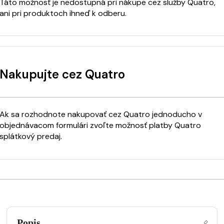
Táto možnosť je nedostupná pri nákupe cez služby Quatro,
ani pri produktoch ihneď k odberu.
Nakupujte cez Quatro
Ak sa rozhodnote nakupovať cez Quatro jednoducho v
objednávacom formulári zvoľte možnosť platby Quatro
splátkový predaj.
Popis