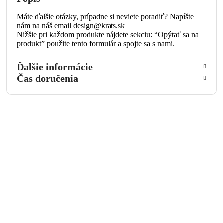
Máte ďalšie otázky, prípadne si neviete poradiť? Napíšte
nám na náš email design@krats.sk
Nižšie pri každom produkte nájdete sekciu: “Opýtať sa na
produkt” použite tento formulár a spojte sa s nami.
Ďalšie informácie
Čas doručenia
Opýtať sa na produkt
Meno a priezvisko
Email