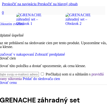
Preskočiť na navigáciu
Preskočiť na hlavný obsah
0
liknutím zväčšíte
dplatné úspešné
az ste prihlásení na sledovanie cien pre tento produkt. Upozorníme vás,
a klesne.
račovať v nakupovaní
Zobraziť predplatné
dovač cien
dovať túto položku a dostať upozornenie, ak cena klesne.
Prečítal(a) som si a súhlasím s
pravidlá
rany súkromia
Pridať do sledovača cien
dovať cenu
GRENACHE záhradný set