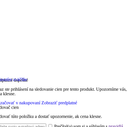
knutím zväčšíte
dplatné úspešné
az ste prihlásení na sledovanie cien pre tento produkt. Upozorníme vás,
a klesne.
račovať v nakupovaní
Zobraziť predplatné
dovač cien
dovať túto položku a dostať upozornenie, ak cena klesne.
Prečítal(a) som si a súhlasím s
pravidlá