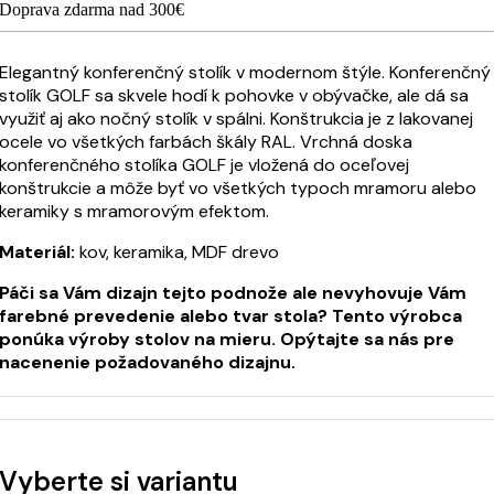
Doprava zdarma nad 300€
Elegantný konferenčný stolík v modernom štýle. Konferenčný
stolík GOLF sa skvele hodí k pohovke v obývačke, ale dá sa
využiť aj ako nočný stolík v spálni. Konštrukcia je z lakovanej
ocele vo všetkých farbách škály RAL. Vrchná doska
konferenčného stolíka GOLF je vložená do oceľovej
konštrukcie a môže byť vo všetkých typoch mramoru alebo
keramiky s mramorovým efektom.
Materiál:
kov, keramika, MDF drevo
Páči sa Vám dizajn tejto podnože ale nevyhovuje Vám
farebné prevedenie alebo tvar stola? Tento výrobca
ponúka výroby stolov na mieru. Opýtajte sa nás pre
nacenenie požadovaného dizajnu.
Vyberte si variantu