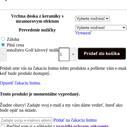
Vrchna doska z keramiky s
mramorovym efektom
Prevedenie nožičky
Vymazať
Záloha
Plná cena
množstvo Golf kávový stolík
Pridať do košíka
-
+
Pridali sme vás na čakaciu listinu tohto produktu a pošleme vám e-mail
keď bude produkt dostupný.
Opustiť čakaciu listinu
Tento produkt je momentálne vypredaný.
Žiadne obavy! Zadajte svoj e-mail a my vám dáme vedieť, hneď ako
bude opäť na sklade.
Pridať na čakaciu listinu
Prečítal som si a súhlasím s
pravidlá ochrany súkromia