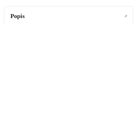
Popis
Zobrazené prevedenia sa menia v závislosti od
produktu- preto pre presné prevedenie nás kontaktujte.
ĎAKUJEME
Prevedenia kermiky a mramoru-