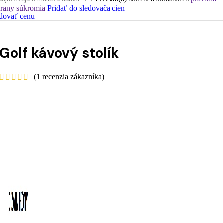
rany súkromia
Pridať do sledovača cien
dovať cenu
Golf kávový stolík
(
1
recenzia zákazníka)