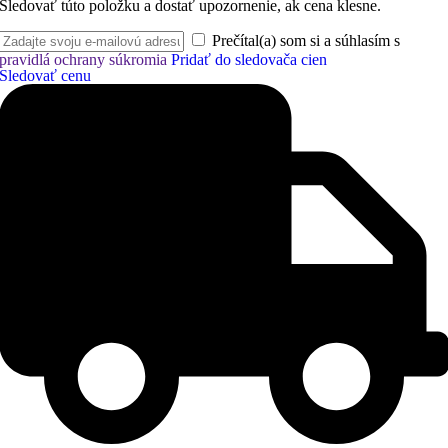
Sledovať túto položku a dostať upozornenie, ak cena klesne.
Prečítal(a) som si a súhlasím s
pravidlá ochrany súkromia
Pridať do sledovača cien
Sledovať cenu