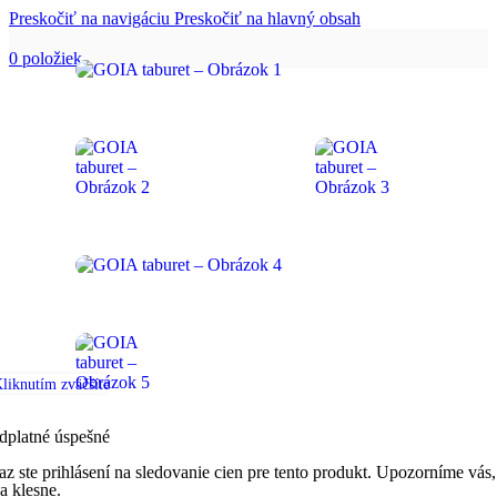
Preskočiť na navigáciu
Preskočiť na hlavný obsah
0
položiek
liknutím zväčšíte
dplatné úspešné
az ste prihlásení na sledovanie cien pre tento produkt. Upozorníme vás,
a klesne.