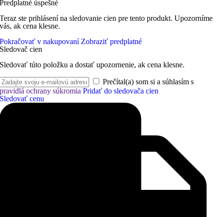
Predplatné úspešné
Teraz ste prihlásení na sledovanie cien pre tento produkt. Upozorníme
vás, ak cena klesne.
Pokračovať v nakupovaní
Zobraziť predplatné
Sledovač cien
Sledovať túto položku a dostať upozornenie, ak cena klesne.
Prečítal(a) som si a súhlasím s
pravidlá ochrany súkromia
Pridať do sledovača cien
Sledovať cenu