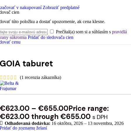
račovať v nakupovaní
Zobraziť predplatné
dovač cien
dovať túto položku a dostať upozornenie, ak cena klesne.
Prečítal(a) som si a súhlasím s
pravidlá
rany súkromia
Pridať do sledovača cien
dovať cenu
GOIA taburet
(
1
recenzia zákazníka)
€
623.00
–
€
655.00
Price range:
€623.00 through €655.00
s DPH
Odhadovaná dodávka:
16 októbra, 2026 – 13 novembra, 2026
Pridať do zoznamu želaní