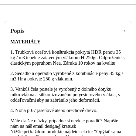
Popis
MATERIÁLY
1. Trubková oceľová konštrukcia pokrytá HDR penou 35
kg / m3 tepelne zataveným vláknom H 250gr. Odpruženie s
elastickým popruhom Nea. Záruka 10 rokov na kvalitu.
2. Sedadlo a operadlo vyrobené z kombinácie peny 35 kg /
m3 Hr a pokryté 250 g vláknom.
3. Vankúš čela postele je vyrobený z dolného dotyku
mikrovlákna a silikonizovaného polyesterového vlákna, s
oddeľovačmi aby sa zabránilo jeho deformácii.
4. Noha p-67 jaseňové alebo orechové drevo.
Máte ďalšie otázky, prípadne si neviete poradiť? Napíšte
nám na náš email design@krats.sk
Nižšie pri každom produkte nájdete sekciu: “Opýtať sa na