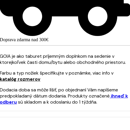
Doprava zdarma nad 300€
GOIA je ako taburet príjemným doplnkom na sedenie v
ktorejkoľvek časti domu/bytu alebo obchodného priestoru.
Farbu a typ nožiek špecifikujte v poznámke, viac info v
katalóg rozmerov
Dodacia doba sa môže líšiť, po objednaní Vám napíšeme
predpokladaný dátum dodania. Produkty označené
ihneď k
odberu
sú skladom a k odoslaniu do 1 týždňa.