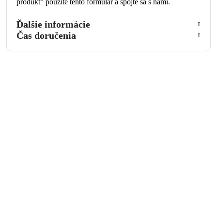
produkt” použite tento formulár a spojte sa s nami.
Ďalšie informácie
Čas doručenia
Opýtať sa na produkt
Meno a priezvisko
Email