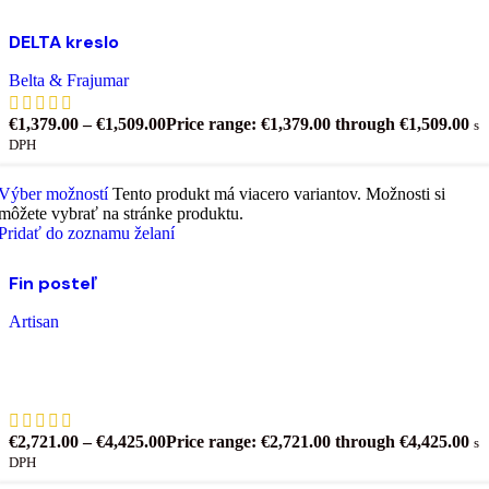
DELTA kreslo
Belta & Frajumar
€
1,379.00
–
€
1,509.00
Price range: €1,379.00 through €1,509.00
s
DPH
Výber možností
Tento produkt má viacero variantov. Možnosti si
môžete vybrať na stránke produktu.
Pridať do zoznamu želaní
Fin posteľ
Artisan
€
2,721.00
–
€
4,425.00
Price range: €2,721.00 through €4,425.00
s
DPH