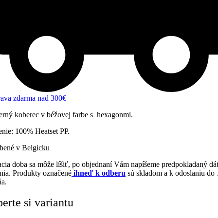
ava zdarma nad 300€
rný koberec v béžovej farbe s hexagonmi.
enie: 100% Heatset PP.
bené v Belgicku
cia doba sa môže líšiť, po objednaní Vám napíšeme predpokladaný d
nia. Produkty označené
ihneď k odberu
sú skladom a k odoslaniu do 
ňa.
erte si variantu