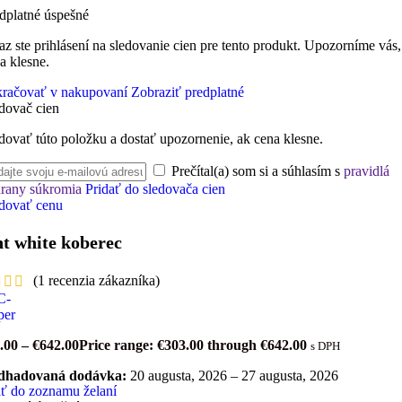
dplatné úspešné
az ste prihlásení na sledovanie cien pre tento produkt. Upozorníme vás,
a klesne.
račovať v nakupovaní
Zobraziť predplatné
dovač cien
dovať túto položku a dostať upozornenie, ak cena klesne.
Prečítal(a) som si a súhlasím s
pravidlá
rany súkromia
Pridať do sledovača cien
dovať cenu
t white koberec
(
1
recenzia zákazníka)
.00
–
€
642.00
Price range: €303.00 through €642.00
s DPH
dhadovaná dodávka:
20 augusta, 2026 – 27 augusta, 2026
ať do zoznamu želaní