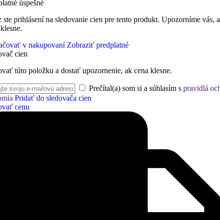
platné úspešné
 ste prihlásení na sledovanie cien pre tento produkt. Upozorníme vás, 
 klesne.
ačovať v nakupovaní
Zobraziť predplatné
ovač cien
ovať túto položku a dostať upozornenie, ak cena klesne.
Prečítal(a) som si a súhlasím s
pravidlá oc
omia
Pridať do sledovača cien
ovať cenu