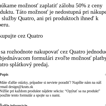
núkame možnosť zaplatiť zálohu 50% z ceny
duktu. Táto možnosť je nedostupná pri nákup
 služby Quatro, ani pri produktoch ihneď k
eru.
upujte cez Quatro
sa rozhodnote nakupovať cez Quatro jednodu
bjednávacom formulári zvoľte možnosť platb
tro splátkový predaj.
Popis
Máte ďalšie otázky, prípadne si neviete poradiť? Napíšte nám na náš
email design@krats.sk
Nižšie pri každom produkte nájdete sekciu: “Opýtať sa na produkt”
použite tento formulár a spojte sa s nami.
Ďalšie informácie