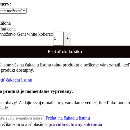
mery
Záloha
lná cena
nožstvo Gent white koberec
+
Pridať do košíka
li sme vás na čakaciu listinu tohto produktu a pošleme vám e-mail, keď
 produkt dostupný.
iť čakaciu listinu
o produkt je momentálne vypredaný.
ne obavy! Zadajte svoj e-mail a my vám dáme vedieť, hneď ako bude 
lade.
Pridať na čakaciu listinu
rečítal som si a súhlasím s
pravidlá ochrany súkromia