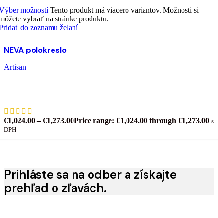
Výber možností
Tento produkt má viacero variantov. Možnosti si
môžete vybrať na stránke produktu.
Pridať do zoznamu želaní
NEVA polokreslo
Artisan
€
1,024.00
–
€
1,273.00
Price range: €1,024.00 through €1,273.00
s
DPH
Prihláste sa na odber a získajte
prehľad o zľavách.
Emailová adresa: