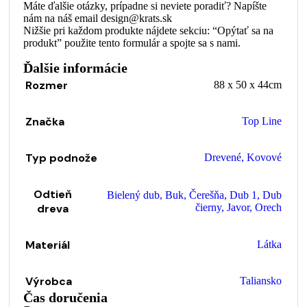
Máte ďalšie otázky, prípadne si neviete poradiť? Napíšte
nám na náš email design@krats.sk
Nižšie pri každom produkte nájdete sekciu: “Opýtať sa na
produkt” použite tento formulár a spojte sa s nami.
Ďalšie informácie
Rozmer
88 x 50 x 44cm
Značka
Top Line
Typ podnože
Drevené
,
Kovové
Odtieň
Bielený dub
,
Buk
,
Čerešňa
,
Dub 1
,
Dub
dreva
čierny
,
Javor
,
Orech
Materiál
Látka
Výrobca
Taliansko
Čas doručenia