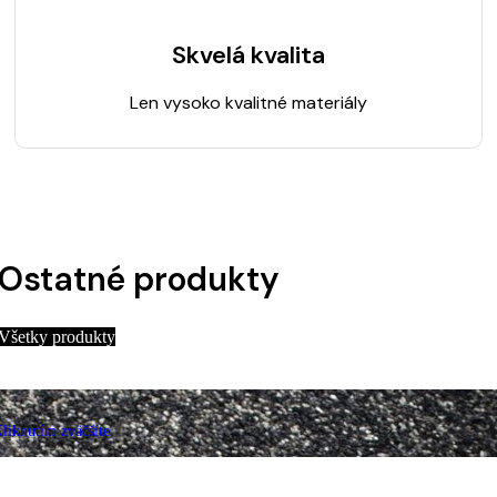
Skvelá kvalita
Len vysoko kvalitné materiály
Ostatné produkty
Všetky produkty
liknutím zväčšíte