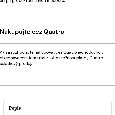
ani pri produktoch ihneď k odberu.
Nakupujte cez Quatro
Ak sa rozhodnote nakupovať cez Quatro jednoducho v
objednávacom formulári zvoľte možnosť platby Quatro
splátkový predaj.
Popis