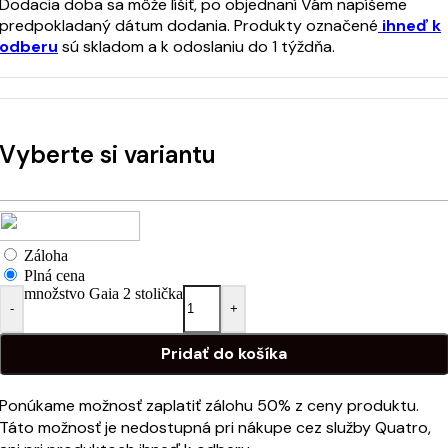
Dodacia doba sa môže líšiť, po objednaní Vám napíšeme
predpokladaný dátum dodania. Produkty označené
ihneď k
odberu
sú skladom a k odoslaniu do 1 týždňa.
Vyberte si variantu
Záloha
Plná cena
množstvo Gaia 2 stolička
-
+
Pridať do košíka
Ponúkame možnosť zaplatiť zálohu 50% z ceny produktu.
Táto možnosť je nedostupná pri nákupe cez služby Quatro,