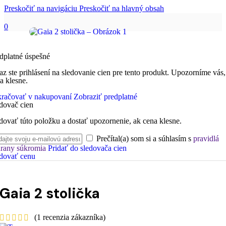
Preskočiť na navigáciu
Preskočiť na hlavný obsah
0
dplatné úspešné
az ste prihlásení na sledovanie cien pre tento produkt. Upozorníme vás,
a klesne.
račovať v nakupovaní
Zobraziť predplatné
dovač cien
dovať túto položku a dostať upozornenie, ak cena klesne.
Prečítal(a) som si a súhlasím s
pravidlá
rany súkromia
Pridať do sledovača cien
dovať cenu
Gaia 2 stolička
(
1
recenzia zákazníka)