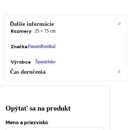
Ďalšie informácie
Rozmery
25 × 75 cm
Značka
PanamRustikal
Výrobca
Španielsko
Čas doručenia
Opýtať sa na produkt
Meno a priezvisko