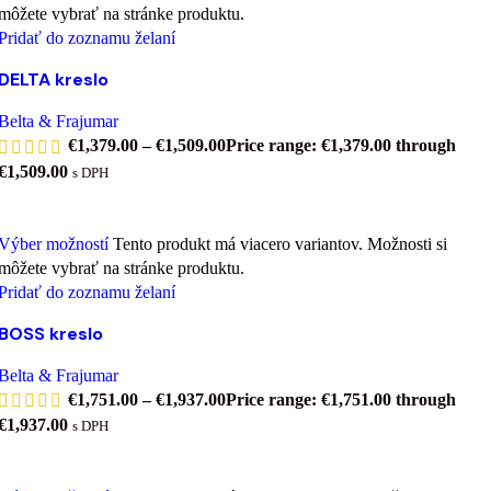
môžete vybrať na stránke produktu.
Pridať do zoznamu želaní
DELTA kreslo
Belta & Frajumar
€
1,379.00
–
€
1,509.00
Price range: €1,379.00 through
€1,509.00
s DPH
Výber možností
Tento produkt má viacero variantov. Možnosti si
môžete vybrať na stránke produktu.
Pridať do zoznamu želaní
BOSS kreslo
Belta & Frajumar
€
1,751.00
–
€
1,937.00
Price range: €1,751.00 through
€1,937.00
s DPH