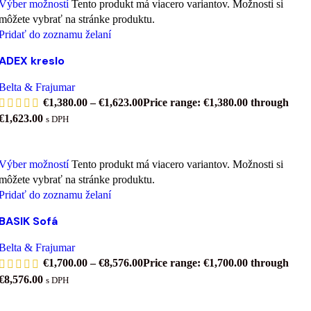
Výber možností
Tento produkt má viacero variantov. Možnosti si
môžete vybrať na stránke produktu.
Pridať do zoznamu želaní
ADEX kreslo
Belta & Frajumar
€
1,380.00
–
€
1,623.00
Price range: €1,380.00 through
€1,623.00
s DPH
Výber možností
Tento produkt má viacero variantov. Možnosti si
môžete vybrať na stránke produktu.
Pridať do zoznamu želaní
BASIK Sofá
Belta & Frajumar
€
1,700.00
–
€
8,576.00
Price range: €1,700.00 through
€8,576.00
s DPH