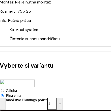
Montáž: Nie je nutná montáž
Rozmery: 75 x 25
Info: Ručná práca
Kotviaci systém
Čistenie suchou handričkou
Vyberte si variantu
Záloha
Plná cena
množstvo Flamingo polica
-
+