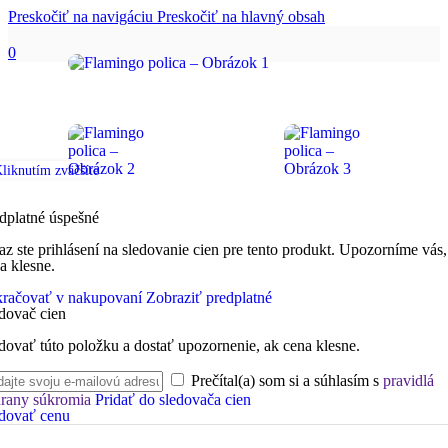
Preskočiť na navigáciu
Preskočiť na hlavný obsah
0
liknutím zväčšíte
dplatné úspešné
az ste prihlásení na sledovanie cien pre tento produkt. Upozorníme vás,
a klesne.
račovať v nakupovaní
Zobraziť predplatné
dovač cien
dovať túto položku a dostať upozornenie, ak cena klesne.
Prečítal(a) som si a súhlasím s
pravidlá
rany súkromia
Pridať do sledovača cien
dovať cenu