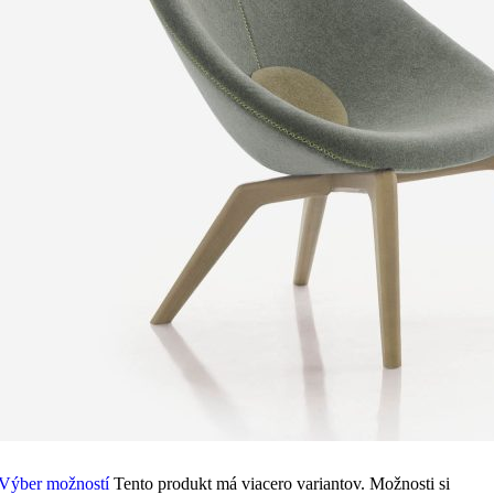
Výber možností
Tento produkt má viacero variantov. Možnosti si