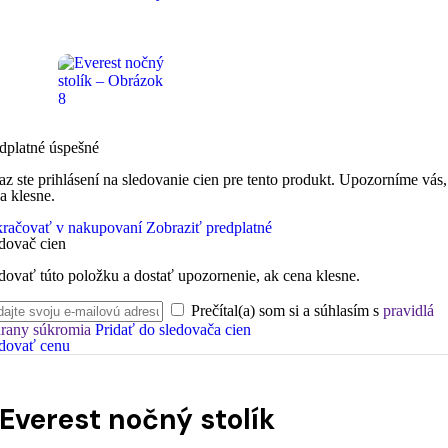
dplatné úspešné
az ste prihlásení na sledovanie cien pre tento produkt. Upozorníme vás,
a klesne.
račovať v nakupovaní
Zobraziť predplatné
dovač cien
dovať túto položku a dostať upozornenie, ak cena klesne.
Prečítal(a) som si a súhlasím s
pravidlá
rany súkromia
Pridať do sledovača cien
dovať cenu
Everest nočný stolík