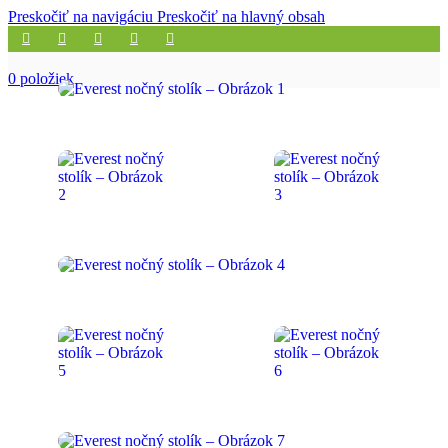
Preskočiť na navigáciu
Preskočiť na hlavný obsah
0
položiek