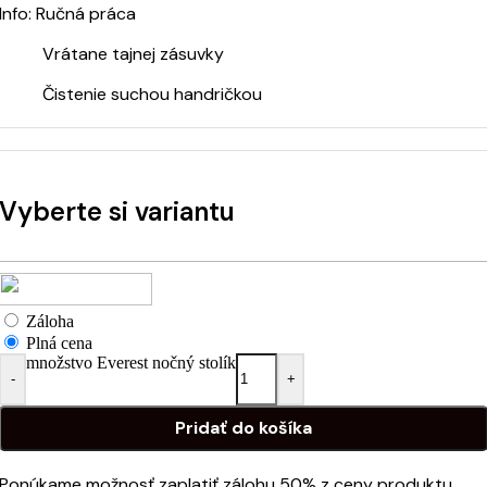
Info: Ručná práca
Vrátane tajnej zásuvky
Čistenie suchou handričkou
Vyberte si variantu
Záloha
Plná cena
množstvo Everest nočný stolík
-
+
Pridať do košíka
Ponúkame možnosť zaplatiť zálohu 50% z ceny produktu.