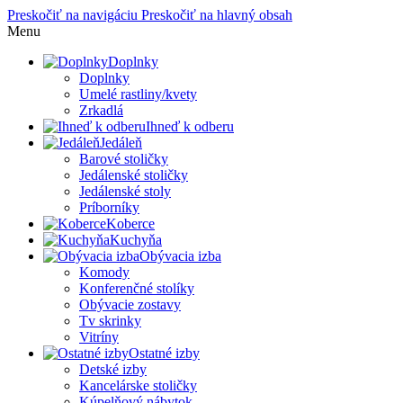
Preskočiť na navigáciu
Preskočiť na hlavný obsah
Menu
Doplnky
Doplnky
Umelé rastliny/kvety
Zrkadlá
Ihneď k odberu
Jedáleň
Barové stoličky
Jedálenské stoličky
Jedálenské stoly
Príborníky
Koberce
Kuchyňa
Obývacia izba
Komody
Konferenčné stolíky
Obývacie zostavy
Tv skrinky
Vitríny
Ostatné izby
Detské izby
Kancelárske stoličky
Kúpelňový nábytok