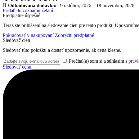
Odhadovaná dodávka:
19 októbra, 2026 – 18 novembra, 2026
Pridať do zoznamu želaní
Predplatné úspešné
Teraz ste prihlásení na sledovanie cien pre tento produkt. Upozorníme
Pokračovať v nakupovaní
Zobraziť predplatné
Sledovač cien
Sledovať túto položku a dostať upozornenie, ak cena klesne.
Prečítal(a) som si a súhlasím s
pravi
Sledovať cenu