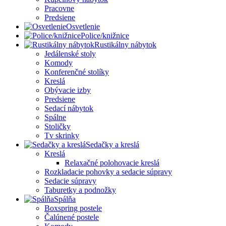
Pracovne
Predsiene
Osvetlenie
Police/knižnice
Rustikálny nábytok
Jedálenské stoly
Komody
Konferenčné stolíky
Kreslá
Obývacie izby
Predsiene
Sedací nábytok
Spálne
Stoličky
Tv skrinky
Sedačky a kreslá
Kreslá
Relaxačné polohovacie kreslá
Rozkladacie pohovky a sedacie súpravy
Sedacie súpravy
Taburetky a podnožky
Spálňa
Boxspring postele
Čalúnené postele