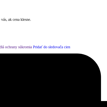
 vás, ak cena klesne.
dlá ochrany súkromia
Pridať do sledovača cien