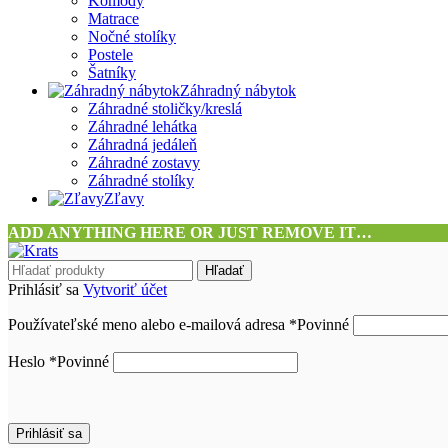
Komody
Matrace
Nočné stolíky
Postele
Šatníky
Záhradný nábytok
Záhradné stoličky/kreslá
Záhradné lehátka
Záhradná jedáleň
Záhradné zostavy
Záhradné stolíky
Zľavy
ADD ANYTHING HERE OR JUST REMOVE IT…
Hľadať
Prihlásiť sa
Vytvoriť účet
Používateľské meno alebo e-mailová adresa
*
Povinné
Heslo
*
Povinné
Prihlásiť sa