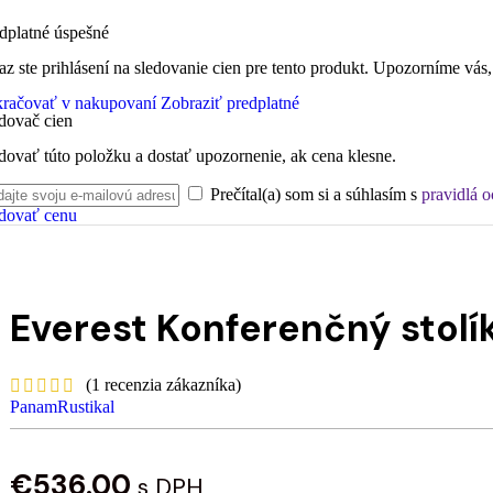
dplatné úspešné
az ste prihlásení na sledovanie cien pre tento produkt. Upozorníme vás,
račovať v nakupovaní
Zobraziť predplatné
dovač cien
dovať túto položku a dostať upozornenie, ak cena klesne.
Prečítal(a) som si a súhlasím s
pravidlá 
dovať cenu
Everest Konferenčný stolí
(
1
recenzia zákazníka)
PanamRustikal
€
536.00
s DPH